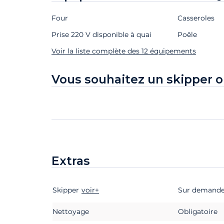
Four
Casseroles
Prise 220 V disponible à quai
Poêle
Voir la liste complète des 12 équipements
Vous souhaitez un skipper o
Extras
Skipper
Extras
Statut
voir+
Prix
Sur demand
Nettoyage
Obligatoire