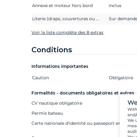
Annexe et moteur hors bord
Inclus
Literie (draps, couvertures ou couettes, oreillers et taies d'oreillers)
Sur demand
Voir la liste complète des 8 extras
Conditions
Informations importantes
Caution
Extras
Statut
Prix
Obligatoire
Formalités - documents obligatoires et autres
We
CV nautique obligatoire
Wit
Permis bateau
and/
We u
Carte nationale d'identité ou passeport en cours d
meas
audi
You 