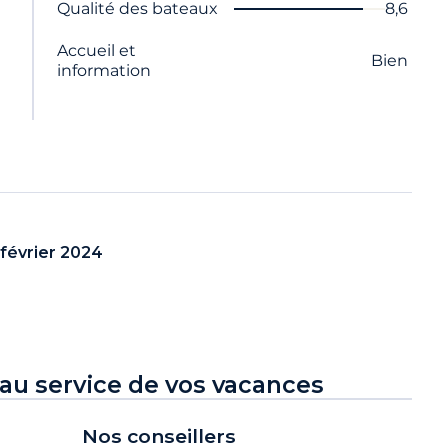
Nom du critère
Note
Qualité des bateaux
8,6
Accueil et
Bien
information
février 2024
au service de vos vacances
Nos conseillers