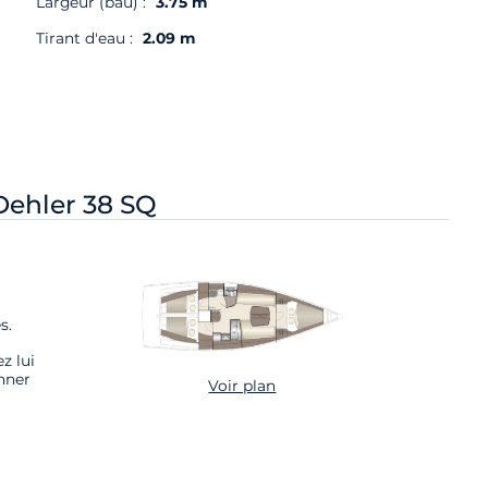
Largeur (bau) :
3.75 m
Tirant d'eau :
2.09 m
Dehler 38 SQ
s.
z lui
nner
Voir plan