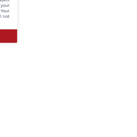
 your
 Your
l not