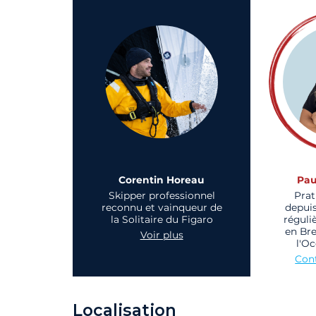
Corentin Horeau
Pau
Skipper professionnel
Prat
reconnu et vainqueur de
depuis
la Solitaire du Figaro
réguli
en Br
Voir plus
l'Oc
Cont
Localisation