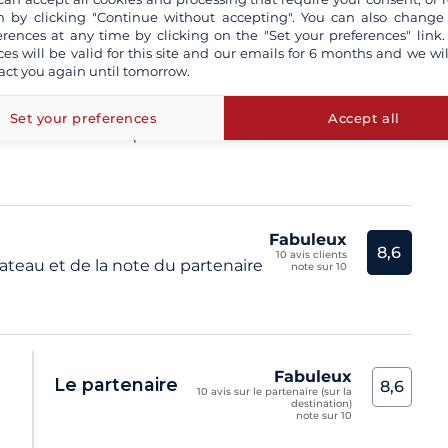
 by clicking "Continue without accepting". You can also change
erences at any time by clicking on the "Set your preferences" link.
kipper professionnel
ces will be valid for this site and our emails for 6 months and we wil
rés tous risques
act you again until tomorrow.
otre assurance Annulation et / ou rachat de caution
voir+
Set your preferences
Accept all
iche bateau ne sont pas contractuelles
Fabuleux
8,6
10 avis clients
teau et de la note du partenaire
note sur 10
Fabuleux
Le partenaire
8,6
10 avis sur le partenaire (sur la
destination)
n
note sur 10