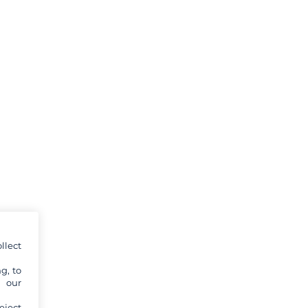
llect
g, to
y our
eject