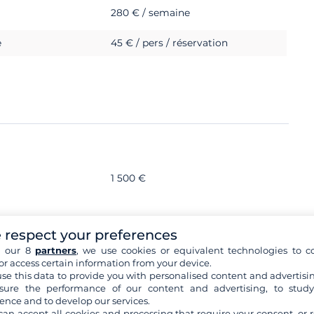
280 € / semaine
e
45 € / pers / réservation
1 500 €
 respect your preferences
h our 8
partners
, we use cookies or equivalent technologies to co
or access certain information from your device.
se this data to provide you with personalised content and advertisin
e validité obligatoire
ure the performance of our content and advertising, to stud
ence and to develop our services.
can accept all cookies and processing that require your consent, or r