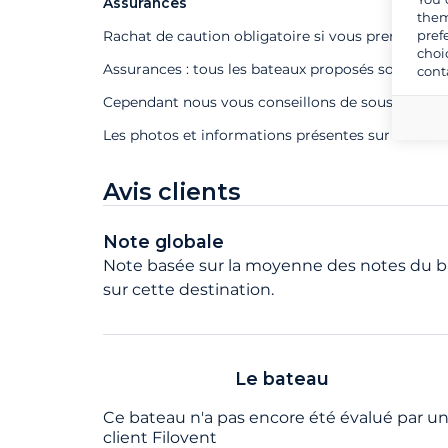
Assurances
them
pref
Rachat de caution obligatoire si vous prenez un s
choi
Assurances : tous les bateaux proposés sont assu
cont
Cependant nous vous conseillons de souscrire à n
Les photos et informations présentes sur cette f
Avis clients
Note globale
Note basée sur la moyenne des notes du ba
sur cette destination.
Le bateau
Ce bateau n'a pas encore été évalué par u
client Filovent