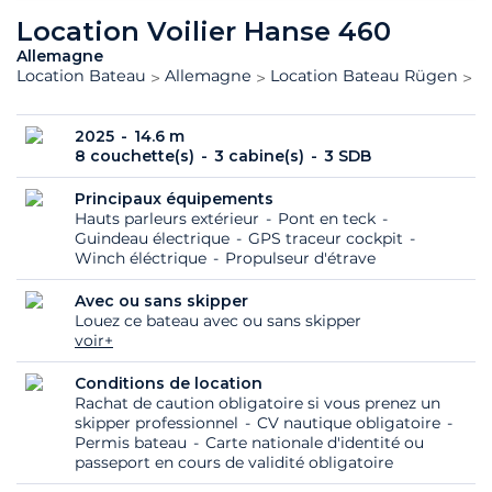
Location Voilier Hanse 460
Allemagne
Location Bateau
Allemagne
Location Bateau Rügen
H
2025
14.6 m
8 couchette(s)
3 cabine(s)
3 SDB
Principaux équipements
Hauts parleurs extérieur
Pont en teck
Guindeau électrique
GPS traceur cockpit
Winch éléctrique
Propulseur d'étrave
Avec ou sans skipper
Louez ce bateau avec ou sans skipper
voir+
Conditions de location
Rachat de caution obligatoire si vous prenez un
skipper professionnel
CV nautique obligatoire
Permis bateau
Carte nationale d'identité ou
passeport en cours de validité obligatoire