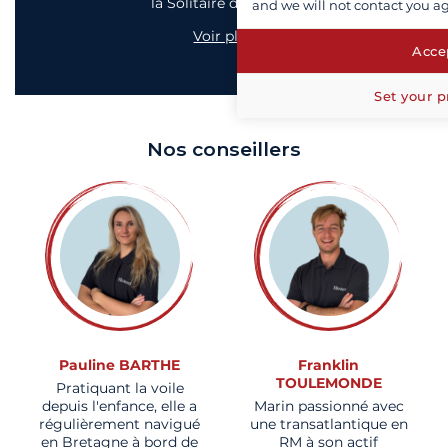
la Solitaire du Figaro
and we will not contact you a
Voir plus
Accep
Set your p
Nos conseillers
Pauline BARTHE
Franklin
TOULEMONDE
Pratiquant la voile
depuis l'enfance, elle a
Marin passionné avec
régulièrement navigué
une transatlantique en
en Bretagne à bord de
RM à son actif