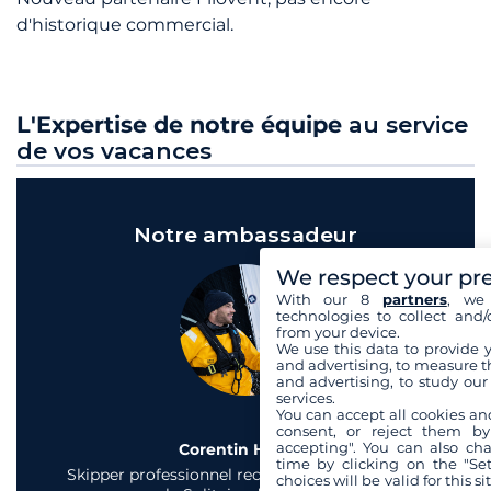
d'historique commercial.
L'Expertise de notre équipe
au service
de vos vacances
Notre ambassadeur
We respect your pr
With our 8
partners
, we 
technologies to collect and/
from your device.
We use this data to provide 
and advertising, to measure t
and advertising, to study ou
services.
You can accept all cookies an
consent, or reject them by
accepting". You can also ch
Corentin Horeau
time by clicking on the "Set
Skipper professionnel reconnu et vainqueur de
choices will be valid for this 