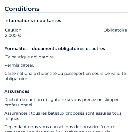
Conditions
Informations importantes
Caution
Extras
Statut
Prix
Obligatoire
2 000 €
Formalités - documents obligatoires et autres
CV nautique obligatoire
Permis bateau
Carte nationale d'identité ou passeport en cours de validité
obligatoire
Assurances
Rachat de caution obligatoire si vous prenez un skipper
professionnel
Assurances : tous les bateaux proposés sont assurés tous
risques
Cependant nous vous conseillons de souscrire à notre
assurance Annulation et / ou rachat de caution
voir+