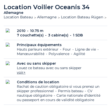
Location Voilier Oceanis 34
Allemagne
Location Bateau
Allemagne
Location Bateau Rügen
O
2010
10.75 m
7 couchette(s)
3 cabine(s)
1 SDB
Principaux équipements
Hauts parleurs extérieur
Four
Ligne de vie
Manœuvrabilité
Polyvalence
Agilité
Avec ou sans skipper
Louez ce bateau avec ou sans skipper
voir+
Conditions de location
Rachat de caution obligatoire si vous prenez un
skipper professionnel
Permis bateau
CV
nautique obligatoire
Carte nationale d'identité
ou passeport en cours de validité obligatoire