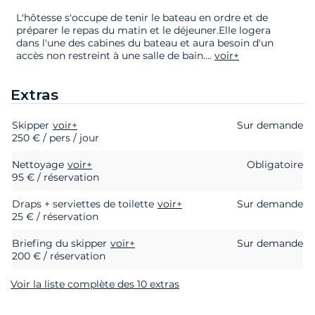
L'hôtesse s'occupe de tenir le bateau en ordre et de
préparer le repas du matin et le déjeuner.Elle logera
dans l'une des cabines du bateau et aura besoin d'un
accès non restreint à une salle de bain.
...
voir+
Extras
Skipper
Extras
Statut
voir+
Prix
Sur demande
250 € / pers / jour
Nettoyage
voir+
Obligatoire
95 € / réservation
Draps + serviettes de toilette
voir+
Sur demande
25 € / réservation
Briefing du skipper
voir+
Sur demande
200 € / réservation
Voir la liste complète des 10 extras