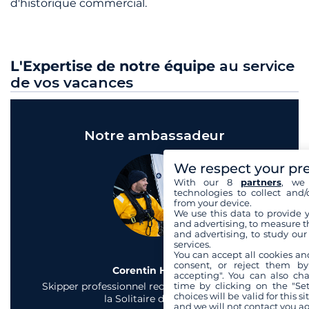
d'historique commercial.
L'Expertise de notre équipe
au service
de vos vacances
Notre ambassadeur
We respect your pr
With our 8
partners
, we 
technologies to collect and/
from your device.
We use this data to provide 
and advertising, to measure t
and advertising, to study ou
services.
You can accept all cookies an
consent, or reject them by
Corentin Horeau
accepting". You can also ch
Skipper professionnel reconnu et vainqueur de
time by clicking on the "Set
choices will be valid for this 
la Solitaire du Figaro
and we will not contact you a