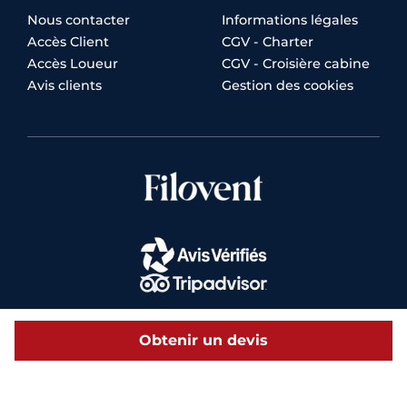
Nous contacter
Informations légales
Accès Client
CGV - Charter
Accès Loueur
CGV - Croisière cabine
Avis clients
Gestion des cookies
Obtenir un devis
© 2026 Filovent