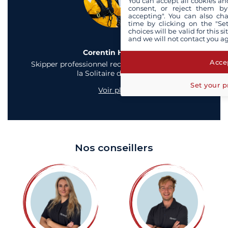
You can accept all cookies an
consent, or reject them by
accepting". You can also ch
time by clicking on the "Set
choices will be valid for this 
and we will not contact you a
Corentin Horeau
Accep
Skipper professionnel reconnu et vainqueur de
la Solitaire du Figaro
Set your p
Voir plus
Nos conseillers