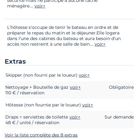
sécurité mais ne participe à aucune tâche
ménagère.
...
voir+
L'hôtesse s'occupe de tenir le bateau en ordre et de
préparer le repas du matin et le déjeuner.Elle logera
dans l'une des cabines du bateau et aura besoin d'un
accès non restreint à une salle de bain.
...
voir+
Extras
Extras
Statut
Prix
Skipper (non fourni par le loueur)
voir+
Nettoyage + Bouteille de gaz
voir+
Obligatoire
110 € / réservation
Hôtesse (non fournie par le loueur)
voir+
Draps + serviettes de toilette
voir+
Sur demande
48 € / unité / réservation
Voir la liste complète des 8 extras