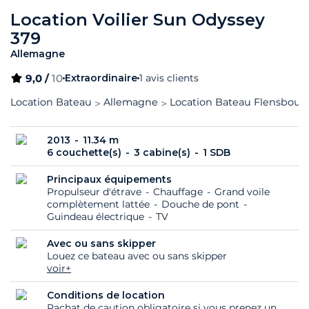
Location Voilier Sun Odyssey
379
Allemagne
9,0 /
10
Extraordinaire
1 avis clients
Location Bateau
Allemagne
Location Bateau Flensbour
2013
11.34 m
6 couchette(s)
3 cabine(s)
1 SDB
Principaux équipements
Propulseur d'étrave
Chauffage
Grand voile
complètement lattée
Douche de pont
Guindeau électrique
TV
Avec ou sans skipper
Louez ce bateau avec ou sans skipper
voir+
Conditions de location
Rachat de caution obligatoire si vous prenez un