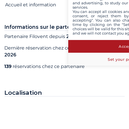
and advertising, to study ou
Accueil et information
Bien
services.
You can accept all cookies an
consent, or reject them by
accepting". You can also ch
time by clicking on the "Set
Informations sur le partenaire
choices will be valid for this 
and we will not contact you a
Partenaire Filovent depuis
2019
Accep
Dernière réservation chez ce partenaire en
mai
2026
Set your p
139
réservations chez ce partenaire
Localisation