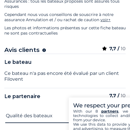
Assurances : tous les bateaux proposés sont assurés tous
risques
Cependant nous vous conseillons de souscrire à notre
assurance Annulation et / ou rachat de caution
voir+
Les photos et informations présentes sur cette fiche bateau
ne sont pas contractuelles
7,7 /
10
Avis clients
Le bateau
Ce bateau n'a pas encore été évalué par un client
Filovent
7,7 /
10
Le partenaire
Très bien
We respect your pr
13 avis sur le partenaire
(sur la destination)
With our 8
partners
, we 
Nom du critère
Note
Qualité des bateaux
technologies to collect and/
from your device.
7,7
We use this data to provide 
and advertising, to measure t