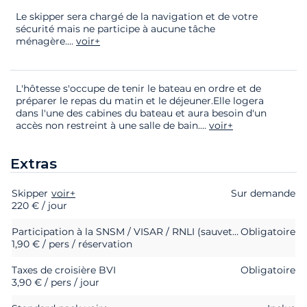
Le skipper sera chargé de la navigation et de votre
sécurité mais ne participe à aucune tâche
ménagère.
...
voir+
L'hôtesse s'occupe de tenir le bateau en ordre et de
préparer le repas du matin et le déjeuner.Elle logera
dans l'une des cabines du bateau et aura besoin d'un
accès non restreint à une salle de bain.
...
voir+
Extras
Skipper
Extras
Statut
voir+
Prix
Sur demande
220 € / jour
Participation à la SNSM / VISAR / RNLI (sauvetage en mer)
Obligatoire
1,90 € / pers / réservation
Taxes de croisière BVI
Obligatoire
3,90 € / pers / jour