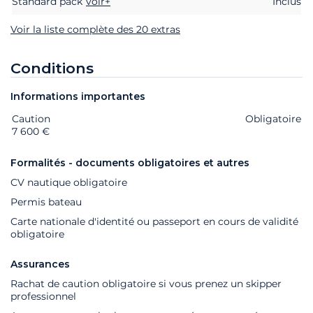
Standard pack
voir+
Inclus
Voir la liste complète des 20 extras
Conditions
Informations importantes
Caution
Extras
Statut
Prix
Obligatoire
7 600 €
Formalités - documents obligatoires et autres
CV nautique obligatoire
Permis bateau
Carte nationale d'identité ou passeport en cours de validité
obligatoire
Assurances
Rachat de caution obligatoire si vous prenez un skipper
professionnel