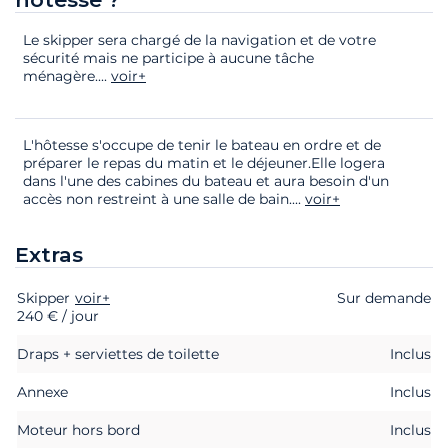
Le skipper sera chargé de la navigation et de votre
sécurité mais ne participe à aucune tâche
ménagère.
...
voir+
L'hôtesse s'occupe de tenir le bateau en ordre et de
préparer le repas du matin et le déjeuner.Elle logera
dans l'une des cabines du bateau et aura besoin d'un
accès non restreint à une salle de bain.
...
voir+
Extras
Skipper
Extras
Statut
voir+
Prix
Sur demande
240 € / jour
Draps + serviettes de toilette
Inclus
Annexe
Inclus
Moteur hors bord
Inclus