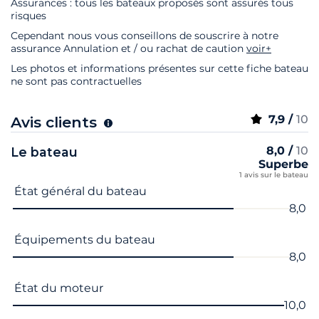
Assurances : tous les bateaux proposés sont assurés tous
risques
Cependant nous vous conseillons de souscrire à notre
assurance Annulation et / ou rachat de caution
voir+
Les photos et informations présentes sur cette fiche bateau
ne sont pas contractuelles
7,9 /
10
Avis clients
8,0 /
10
Le bateau
Superbe
1 avis sur le bateau
Nom du critère
Note
État général du bateau
8,0
Équipements du bateau
8,0
État du moteur
10,0