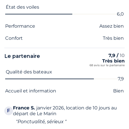
État des voiles
6,0
Performance
Assez bien
Confort
Très bien
7,9 /
10
Le partenaire
Très bien
68 avis sur le partenaire
Nom du critère
Note
Qualité des bateaux
7,9
Accueil et information
Bien
France
S.
janvier 2026, location de 10 jours au
F
départ de Le Marin
"Ponctualité, sérieux "