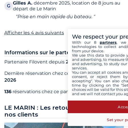
Gilles
A.
décembre 2025, location de 8 jours au
G
départ de Le Marin
"Prise en main rapide du bateau. "
Afficher les 4 avis suivants
We respect your pr
With our 8
partners
, we 
technologies to collect and/
from your device.
Informations sur le partenaire
We use this data to provide 
and advertising, to measure t
Partenaire Filovent depuis
2003
and advertising, to study ou
services.
You can accept all cookies an
Dernière réservation chez ce partenaire en
juin
consent, or reject them by
2026
accepting". You can also ch
time by clicking on the "Set
choices will be valid for this 
136
réservations chez ce partenaire
and we will not contact you a
LE MARIN : Les retours de croisière de
Accep
nos clients
Set your p