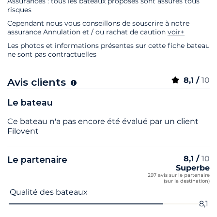
Assurances : tous les bateaux proposés sont assurés tous
risques
Cependant nous vous conseillons de souscrire à notre
assurance Annulation et / ou rachat de caution
voir+
Les photos et informations présentes sur cette fiche bateau
ne sont pas contractuelles
8,1 /
10
Avis clients
Le bateau
Ce bateau n'a pas encore été évalué par un client
Filovent
8,1 /
10
Le partenaire
Superbe
297 avis sur le partenaire
(sur la destination)
Nom du critère
Note
Qualité des bateaux
8,1