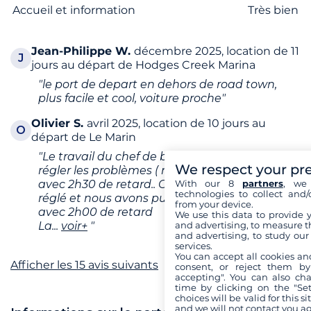
Accueil et information
Très bien
Jean-Philippe
W.
décembre 2025, location de 11
J
jours au départ de Hodges Creek Marina
"le port de depart en dehors de road town,
plus facile et cool, voiture proche"
Olivier
S.
avril 2025, location de 10 jours au
O
départ de Le Marin
"Le travail du chef de base très volontaire pour
We respect your pr
régler les problèmes ( notre bateau est revenu
With our 8
partners
, we 
avec 2h30 de retard.. Grace a lui tout a pu etre
technologies to collect and/
réglé et nous avons pu partir le soir meme
from your device.
avec 2h00 de retard
We use this data to provide 
and advertising, to measure t
La
...
voir+
"
and advertising, to study ou
services.
You can accept all cookies an
Afficher les 15 avis suivants
consent, or reject them by
accepting". You can also ch
time by clicking on the "Set
choices will be valid for this 
and we will not contact you a