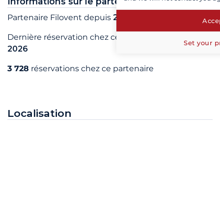
Informations sur le partenaire
Partenaire Filovent depuis
2003
Accep
Dernière réservation chez ce partenaire en
août
Set your p
2026
3 728
réservations chez ce partenaire
Localisation