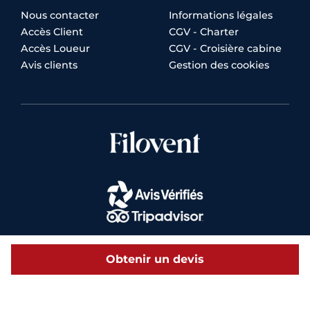
Nous contacter
Informations légales
Accès Client
CGV - Charter
Accès Loueur
CGV - Croisière cabine
Avis clients
Gestion des cookies
Obtenir un devis
© 2026 Filovent