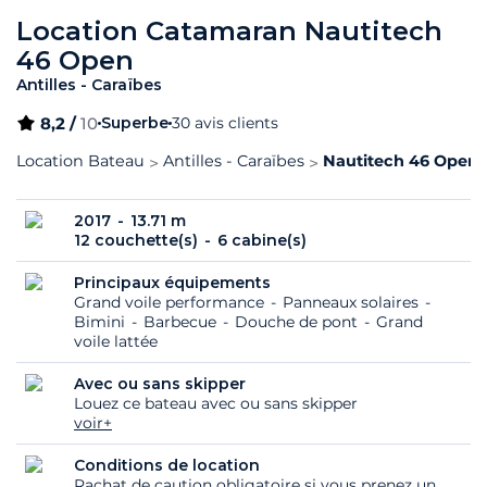
Location Catamaran Nautitech
46 Open
Antilles - Caraïbes
8,2 /
10
Superbe
30 avis clients
Location Bateau
Antilles - Caraïbes
Nautitech 46 Open -
2017
13.71 m
12 couchette(s)
6 cabine(s)
Principaux équipements
Grand voile performance
Panneaux solaires
Bimini
Barbecue
Douche de pont
Grand
voile lattée
Avec ou sans skipper
Louez ce bateau avec ou sans skipper
voir+
Conditions de location
Rachat de caution obligatoire si vous prenez un