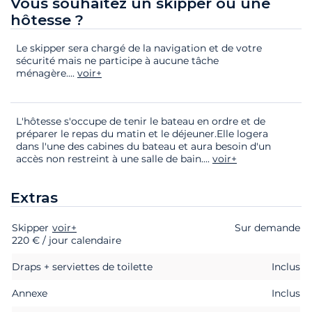
Vous souhaitez un skipper ou une
hôtesse ?
Le skipper sera chargé de la navigation et de votre
sécurité mais ne participe à aucune tâche
ménagère.
...
voir+
L'hôtesse s'occupe de tenir le bateau en ordre et de
préparer le repas du matin et le déjeuner.Elle logera
dans l'une des cabines du bateau et aura besoin d'un
accès non restreint à une salle de bain.
...
voir+
Extras
Skipper
Extras
Statut
voir+
Prix
Sur demande
220 € / jour calendaire
Draps + serviettes de toilette
Inclus
Annexe
Inclus