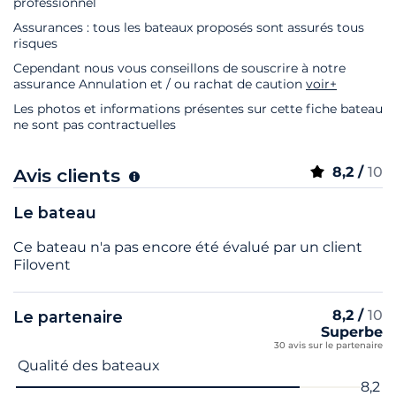
professionnel
Assurances : tous les bateaux proposés sont assurés tous
risques
Cependant nous vous conseillons de souscrire à notre
assurance Annulation et / ou rachat de caution
voir+
Les photos et informations présentes sur cette fiche bateau
ne sont pas contractuelles
8,2 /
10
Avis clients
Le bateau
Ce bateau n'a pas encore été évalué par un client
Filovent
8,2 /
10
Le partenaire
Superbe
30 avis sur le partenaire
Nom du critère
Note
Qualité des bateaux
8,2