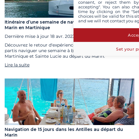
consent, or reject them by
accepting". You can also ch
time by clicking on the "Set
choices will be valid for this 
and we will not contact you a
Itinéraire d’une semaine de navigation au départ du
Marin en Martinique
Accep
Dernière mise à jour
18 avr. 2023
Découvrez le retour d'expérience de Pascale et sa famille,
Set your p
partis naviguer une semaine à bord d'un Excess 11 entre la
Martinique et Sainte Lucie au départ du Marin.
Lire la suite
Navigation de 15 jours dans les Antilles au départ du
Marin