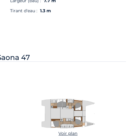
Largeur (bau) :
7.7 m
Tirant d'eau :
1.3 m
Saona 47
Voir plan