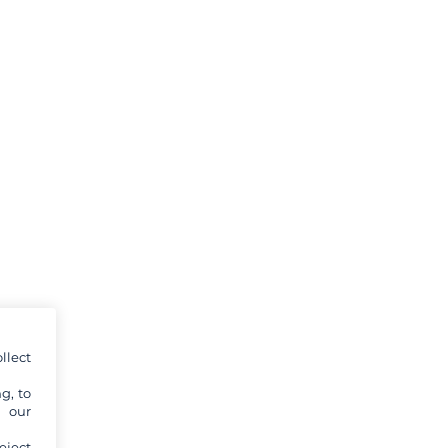
llect
g, to
y our
eject