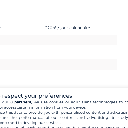
e
220 € / jour calendaire
 respect your preferences
h our 8
partners
, we use cookies or equivalent technologies to co
or access certain information from your device.
se this data to provide you with personalised content and advertisin
ure the performance of our content and advertising, to stud
6 000 €
ence and to develop our services.
can accept all cookies and processing that require your consent, or r