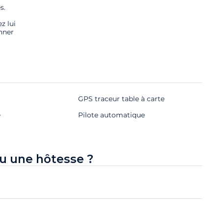
s.
z lui
nner
GPS traceur table à carte
e
Pilote automatique
u une hôtesse ?