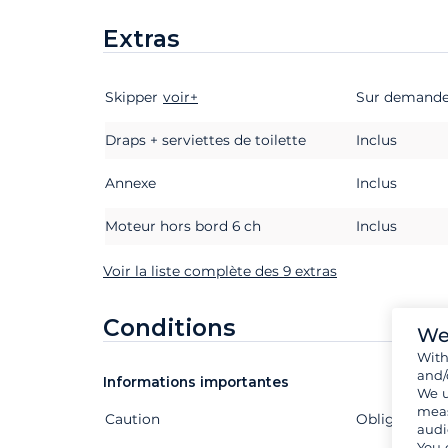
Extras
Skipper
Extras
Statut
voir+
Prix
Sur demand
Draps + serviettes de toilette
Inclus
Annexe
Inclus
Moteur hors bord 6 ch
Inclus
Voir la liste complète des 9 extras
Conditions
We
Wit
and/
Informations importantes
We u
meas
Caution
Extras
Statut
Prix
Obligatoire
audi
You 