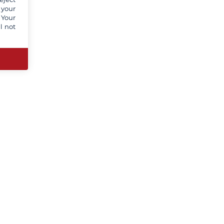
 your
 Your
l not