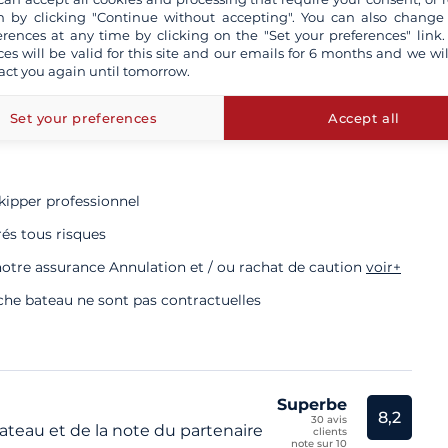
 by clicking "Continue without accepting". You can also change
erences at any time by clicking on the "Set your preferences" link.
ces will be valid for this site and our emails for 6 months and we wil
act you again until tomorrow.
 professionnel
Set your preferences
Accept all
e validité obligatoire
kipper professionnel
rés tous risques
otre assurance Annulation et / ou rachat de caution
voir+
iche bateau ne sont pas contractuelles
Superbe
8,2
30 avis
teau et de la note du partenaire
clients
note sur 10