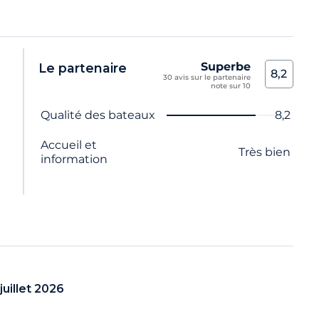
Superbe
Le partenaire
8,2
30 avis sur le partenaire
note sur 10
n
Nom du critère
Note
Qualité des bateaux
8,2
Accueil et
Très bien
information
juillet 2026