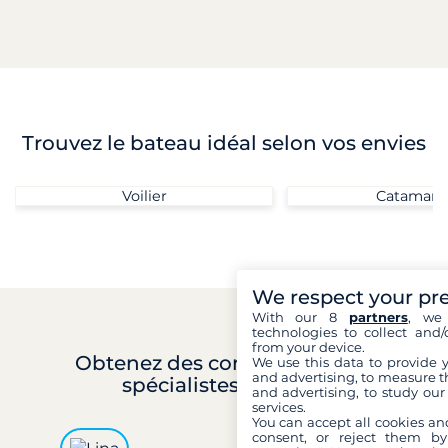
Trouvez le bateau idéal selon vos envies
Voilier
Catamara
We respect your pr
With our 8
partners
, we 
technologies to collect and/
from your device.
Obtenez des conseils
avec les
We use this data to provide 
and advertising, to measure t
spécialistes Filovent
and advertising, to study ou
services.
You can accept all cookies an
consent, or reject them by