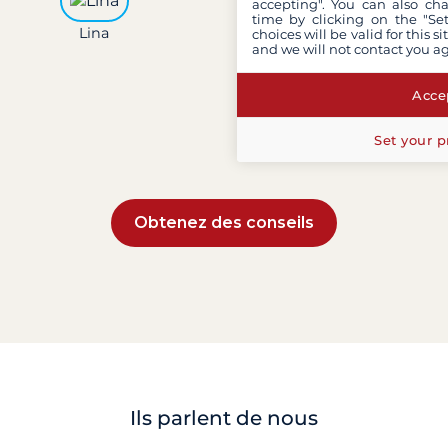
accepting". You can also ch
time by clicking on the "Set
Lina
Léa
Paul
choices will be valid for this 
and we will not contact you a
Accep
Set your p
Obtenez des conseils
Ils parlent de nous