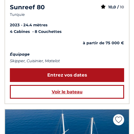
Sunreef 80
10,0 /
10
Turquie
2023
24.4 mètres
4 Cabines
8 Couchettes
à partir de 75 000 €
Équipage
Skipper, Cuisinier, Matelot
Entrez vos dates
Voir le bateau