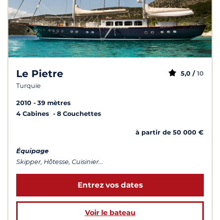
Le Pietre
5,0 /
10
Turquie
2010
39 mètres
4 Cabines
8 Couchettes
à partir de 50 000 €
Équipage
Skipper, Hôtesse, Cuisinier...
Entrez vos dates
Voir le bateau