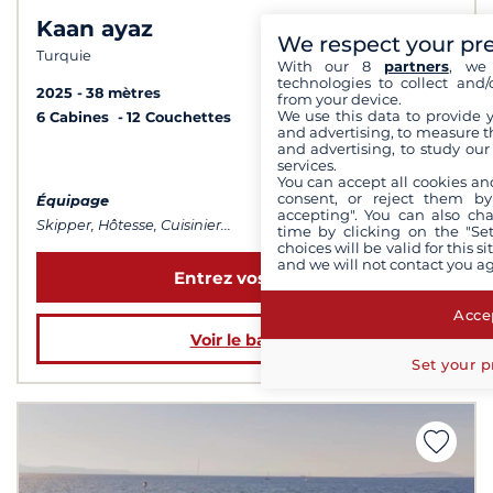
Kaan ayaz
We respect your pr
Turquie
With our 8
partners
, we 
technologies to collect and/
2025
38 mètres
from your device.
We use this data to provide 
6 Cabines
12 Couchettes
and advertising, to measure t
and advertising, to study ou
à partir de 31 500 €
services.
You can accept all cookies an
consent, or reject them by
Équipage
accepting". You can also ch
Skipper, Hôtesse, Cuisinier...
time by clicking on the "Set
choices will be valid for this 
and we will not contact you a
Entrez vos dates
Accep
Voir le bateau
Set your p