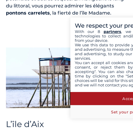
du littoral, vous pourrez admirer les élégants
pontons carrelets
, la fierté de l’île Madame.
We respect your pr
With our 8
partners
, we 
technologies to collect and/
from your device.
We use this data to provide 
and advertising, to measure t
and advertising, to study ou
services.
You can accept all cookies an
consent, or reject them by
accepting". You can also ch
time by clicking on the "Set
choices will be valid for this 
and we will not contact you a
Accep
Set your p
L’île d’Aix