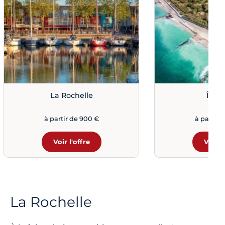
La Rochelle
Île d
à partir de 900 €
à partir 
Voir l'offre
Voir l
La Rochelle