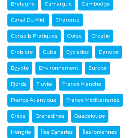
Bretagne
Camargue
Cambodge
Canal Du Midi
Charente
Conseils Pratiques
Corse
Croatie
Croisière
Cuba
Cyclades
Danube
Égypte
Environnement
Europe
Fjords
Fluvial
France Manche
France Atlantique
France Méditerranée
Grèce
Grenadines
Guadeloupe
Hongrie
Îles Canaries
Îles Ioniennes