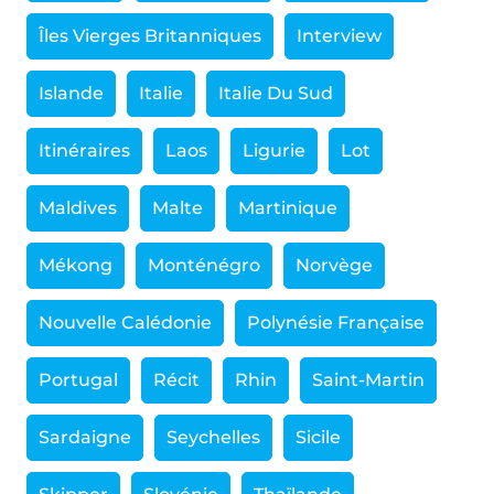
Îles Vierges Britanniques
Interview
Islande
Italie
Italie Du Sud
Itinéraires
Laos
Ligurie
Lot
Maldives
Malte
Martinique
Mékong
Monténégro
Norvège
Nouvelle Calédonie
Polynésie Française
Portugal
Récit
Rhin
Saint-Martin
Sardaigne
Seychelles
Sicile