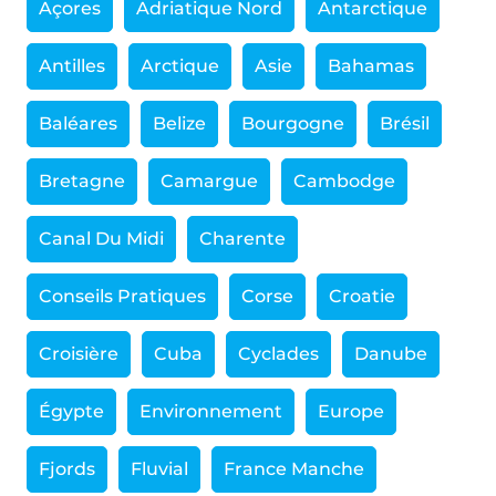
Açores
Adriatique Nord
Antarctique
Antilles
Arctique
Asie
Bahamas
Baléares
Belize
Bourgogne
Brésil
Bretagne
Camargue
Cambodge
Canal Du Midi
Charente
Conseils Pratiques
Corse
Croatie
Croisière
Cuba
Cyclades
Danube
Égypte
Environnement
Europe
Fjords
Fluvial
France Manche