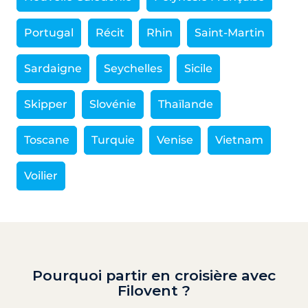
Portugal
Récit
Rhin
Saint-Martin
Sardaigne
Seychelles
Sicile
Skipper
Slovénie
Thaïlande
Toscane
Turquie
Venise
Vietnam
Voilier
Pourquoi partir en croisière avec
Filovent ?