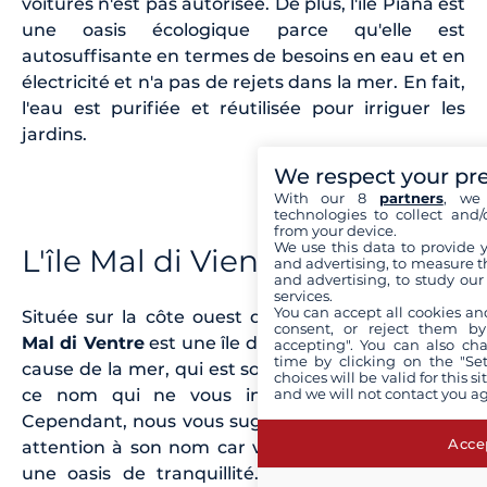
voitures n'est pas autorisée. De plus, l'île Piana est
une oasis écologique parce qu'elle est
autosuffisante en termes de besoins en eau et en
électricité et n'a pas de rejets dans la mer. En fait,
l'eau est purifiée et réutilisée pour irriguer les
jardins.
We respect your pr
With our 8
partners
, we 
technologies to collect and/
from your device.
We use this data to provide 
L'île Mal di Vientre
and advertising, to measure t
and advertising, to study ou
services.
You can accept all cookies an
Située sur la côte ouest de la Sardaigne, l'île de
consent, or reject them by
Mal di Ventre
est une île de protection spéciale. A
accepting". You can also ch
time by clicking on the "Set
cause de la mer, qui est souvent agitée, l'île a pris
choices will be valid for this 
and we will not contact you a
ce nom qui ne vous invite pas à la visiter.
Cependant, nous vous suggérons de ne pas faire
Accep
attention à son nom car vous pourriez manquer
une oasis de tranquillité. En optant pour une