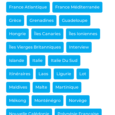
France Atlantique
France Méditerranée
Grèce
Grenadines
Guadeloupe
Hongrie
Îles Canaries
Îles Ioniennes
Îles Vierges Britanniques
Interview
Islande
Italie
Italie Du Sud
Itinéraires
Laos
Ligurie
Lot
Maldives
Malte
Martinique
Mékong
Monténégro
Norvège
Nouvelle Calédonie
Polynésie Française