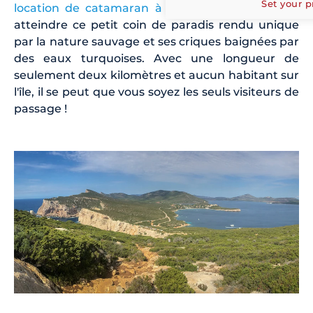
Set your p
location de catamaran à Oristano
vous pourrez
atteindre ce petit coin de paradis rendu unique
par la nature sauvage et ses criques baignées par
des eaux turquoises. Avec une longueur de
seulement deux kilomètres et aucun habitant sur
l'île, il se peut que vous soyez les seuls visiteurs de
passage !