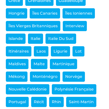
Grèce
Grenadines
Guadeloupe
Hongrie
Îles Canaries
Îles Ioniennes
Îles Vierges Britanniques
Interview
Islande
Italie
Italie Du Sud
Itinéraires
Laos
Ligurie
Lot
Maldives
Malte
Martinique
Mékong
Monténégro
Norvège
Nouvelle Calédonie
Polynésie Française
Portugal
Récit
Rhin
Saint-Martin