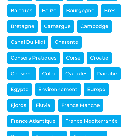
Baléares
Belize
Bourgogne
Brésil
Bretagne
Camargue
Cambodge
Canal Du Midi
Charente
Conseils Pratiques
Corse
Croatie
Croisière
Cuba
Cyclades
Danube
Égypte
Environnement
Europe
Fjords
Fluvial
France Manche
France Atlantique
France Méditerranée