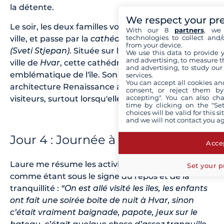
la détente.
We respect your pr
Le soir, les deux familles vont se promener dans la
With our 8
partners
, we 
technologies to collect and/
ville, et passe par la
cathédrale Saint-Étienne
from your device.
(Sveti Stjepan)
. Située sur la place principale de la
We use this data to provide 
and advertising, to measure t
ville de
Hvar
, cette cathédrale est un monument
and advertising, to study ou
emblématique de l'île. Son clocher élégant et son
services.
You can accept all cookies an
architecture Renaissance attirent de nombreux
consent, or reject them by
accepting". You can also ch
visiteurs, surtout lorsqu'elle est illuminée la nuit
time by clicking on the "Set
choices will be valid for this 
and we will not contact you a
Jour 4 : Journée à Hvar
Accep
Laure me résume les activités de l’équipage
Set your p
comme étant sous le signe du repos et de la
tranquillité :
“On est allé visité les îles, les enfants
ont fait une soirée boite de nuit à Hvar, sinon
c’était vraiment baignade, papote, jeux sur le