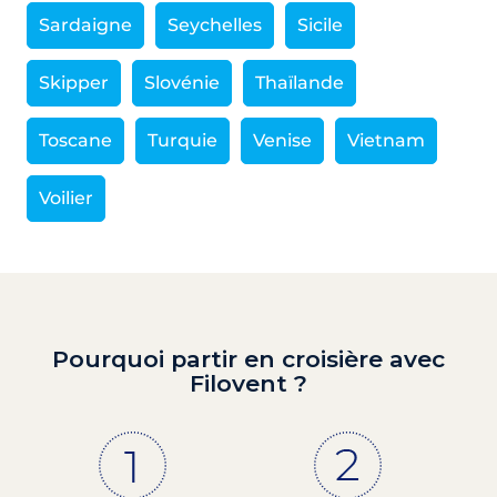
Sardaigne
Seychelles
Sicile
Skipper
Slovénie
Thaïlande
Toscane
Turquie
Venise
Vietnam
Voilier
Pourquoi partir en croisière avec
Filovent ?