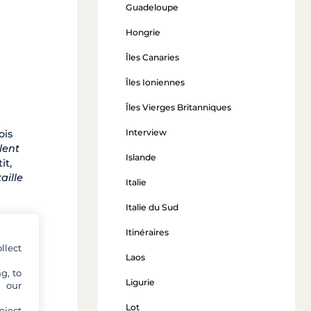
Guadeloupe
Hongrie
Îles Canaries
Îles Ioniennes
Îles Vierges Britanniques
Interview
ois
lent
Islande
it,
aille
Italie
Italie du Sud
Itinéraires
llect
Laos
g, to
Ligurie
y our
Lot
eject