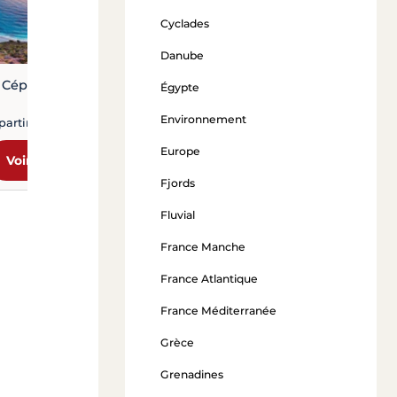
Cyclades
Danube
Céphalonie
Égypte
Environnement
partir de 1 202 €
Europe
Voir l'offre
Fjords
Fluvial
France Manche
France Atlantique
France Méditerranée
Grèce
Grenadines