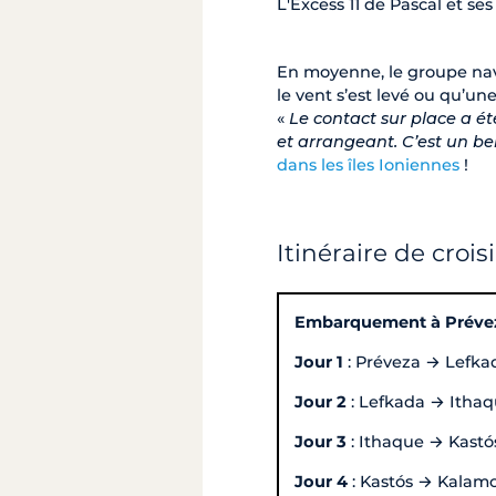
L'Excess 11 de Pascal et ses
En moyenne, le groupe navi
le vent s’est levé ou qu’un
«
Le contact sur place a été
et arrangeant. C’est un 
dans les îles Ioniennes
!
Itinéraire de croi
Embarquement à Préve
Jour 1
: Préveza → Lefka
Jour 2
: Lefkada → Itha
Jour 3
: Ithaque → Kastó
Jour 4
: Kastós → Kalam