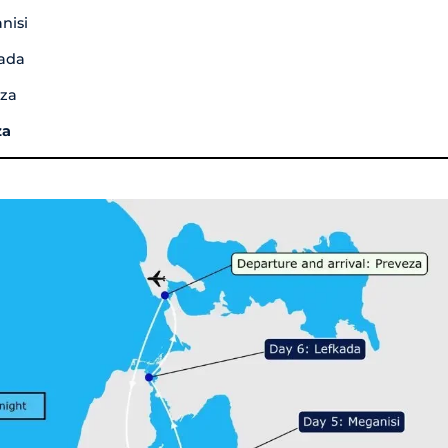
nisi
kada
eza
za