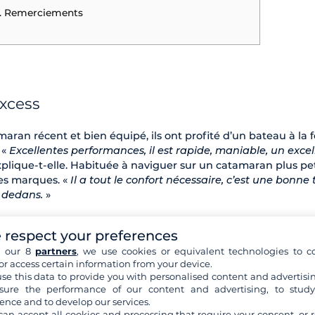
. Remerciements
Excess
maran récent et bien équipé, ils ont profité d’un bateau à la f
 «
Excellentes performances, il est rapide, maniable, un excel
xplique-t-elle. Habituée à naviguer sur un catamaran plus pet
ses marques. «
Il a tout le confort nécessaire, c’est une bonne t
n dedans.
»
 respect your preferences
h our 8
partners
, we use cookies or equivalent technologies to co
or access certain information from your device.
se this data to provide you with personalised content and advertisin
ure the performance of our content and advertising, to stud
ence and to develop our services.
can accept all cookies and processing that require your consent, or r