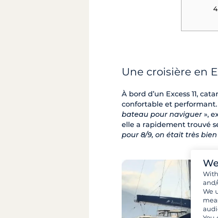
4
Une croisière en 
À bord d’un Excess 11, cata
confortable et performant.
bateau pour naviguer
», e
elle a rapidement trouvé 
pour 8/9, on était très bie
We
Wit
and/
We u
meas
audi
You 