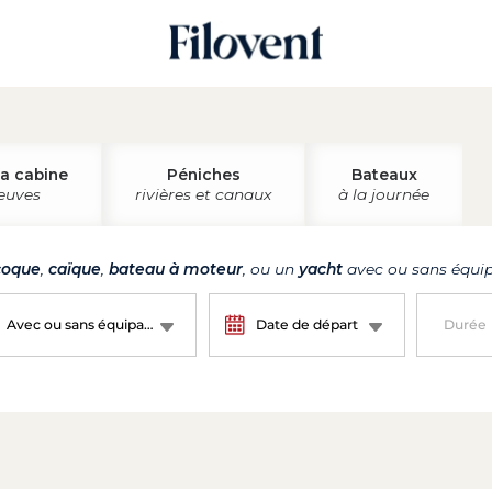
la cabine
Péniches
Bateaux
leuves
rivières et canaux
à la journée
oque
,
caïque
,
bateau à moteur
, ou un
yacht
avec ou sans équip
Avec ou sans équipage ?
Date de départ
Durée