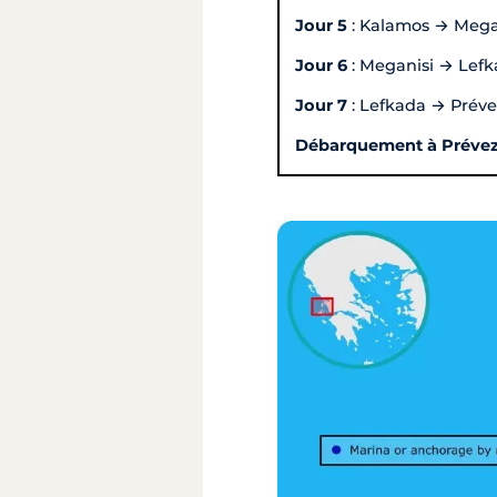
Jour 5
: Kalamos → Mega
Jour 6
: Meganisi → Lef
Jour 7
: Lefkada → Prév
Débarquement à Préve