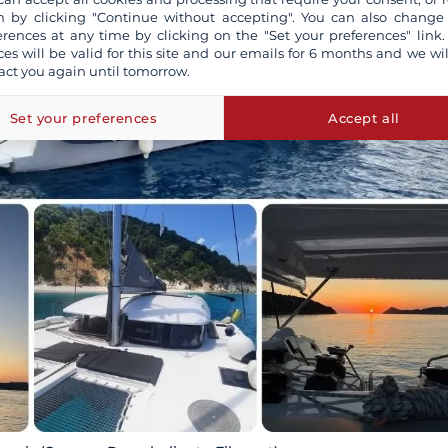
 by clicking "Continue without accepting". You can also change
erences at any time by clicking on the "Set your preferences" link.
ces will be valid for this site and our emails for 6 months and we wil
act you again until tomorrow.
Set your preferences
Accept all