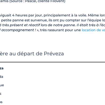
 amis (Source : Pascal, cliente Filovent)
guait 4 heures par jour, principalement à la voile. Même lo
e petite panne est survenue, ils ont pu compter sur l’équipe lo
 très présent et réactif lors de notre panne. Il était très à l’
bel accompagnement !
», très rassurant pour une
location de vo
sière au départ de Préveza
za
da
que
s
os