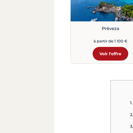
Préveza
à partir de 1 100 €
Voir l'offre
1
2
3