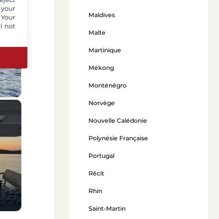
 your
Maldives
 Your
l not
Malte
Martinique
Mékong
Monténégro
Norvège
Nouvelle Calédonie
Polynésie Française
Portugal
Récit
Rhin
Saint-Martin