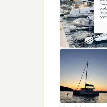
them
pref
choi
cont