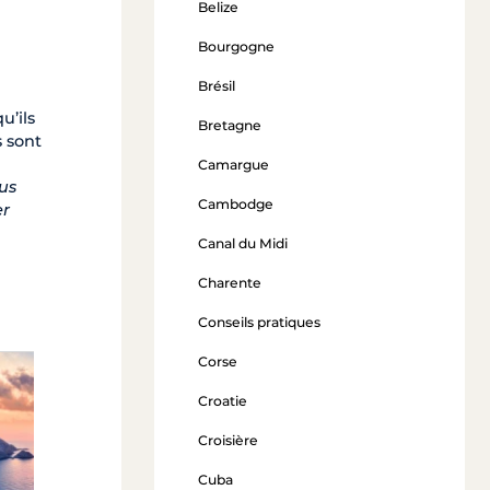
Belize
Bourgogne
Brésil
u’ils
Bretagne
s sont
Camargue
us
Cambodge
er
Canal du Midi
Charente
Conseils pratiques
Corse
Zakynthos
Croatie
Croisière
à partir de 2 500 €
Cuba
Voir l'offre