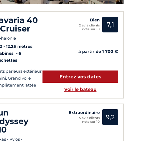
avaria 40
Bien
7,1
2 avis clients
 Cruiser
note sur 10
halonie
2
12.25 mètres
à partir de 1 700 €
Cabines
6
uchettes
ts parleurs extérieur,
Entrez vos dates
ini, Grand voile
plètement lattée
Voir le bateau
un
Extraordinaire
9,2
5 avis clients
dyssey
note sur 10
10
kas - Pylos -