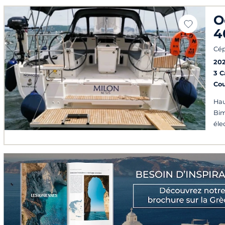
O
4
Cép
20
3 
Co
Hau
Bim
éle