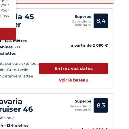
 your
 Your
avaria 45
l not
Superbe
8,4
2 avis clients
ruiser
note sur 10
halonie
1
14.5 mètres
à partir de 2 090 €
Cabines
8
uchettes
ts parleurs extérieur,
Entrez vos dates
ini, Grand voile
plètement lattée
Voir le bateau
avaria
Superbe
8,3
54 avis clients
ruiser 46
note sur 10
halonie
24
13.6 mètres