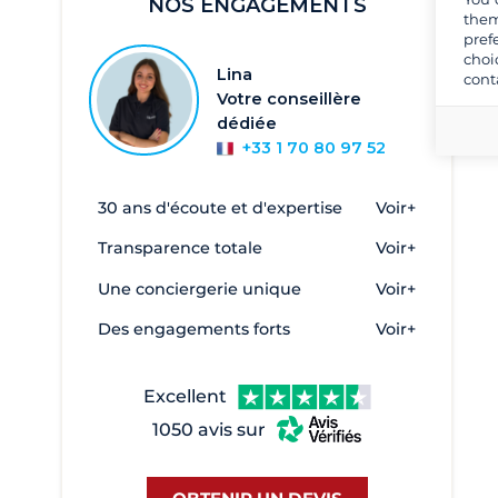
NOS ENGAGEMENTS
them
Athènes
856
pref
choi
Corfou
303
Lina
cont
Votre conseillère
Crète
5
dédiée
Céphalonie
33
+33 1 70 80 97 52
Egine
2
Elefsina - Marina Kalympaki
6
30 ans d'écoute et d'expertise
Voir+
Eleusis
3
Transparence totale
Voir+
Evia - Oreous
2
Une conciergerie unique
Voir+
Galatas
1
Des engagements forts
Voir+
Heraklion
2
Kalamata
17
Excellent
Kavala
27
1050 avis sur
Keramoti
10
Kiato
8