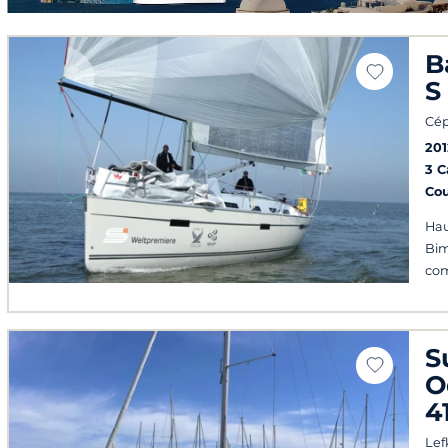
B
S
Cép
201
3 
Co
Hau
Bim
com
S
O
4
Lef