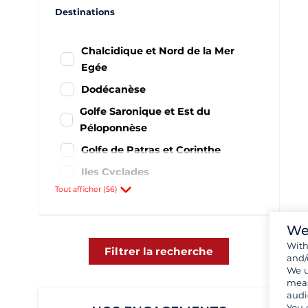
Destinations
Chalcidique et Nord de la Mer
Egée
Dodécanèse
Golfe Saronique et Est du
Péloponnèse
Golfe de Patras et Corinthe
Iles Cyclades
Tout afficher (56)
Iles Sporades et environs
Mer Ionienne grecque
We
Sud du Péloponnèse
Wit
Filtrer la recherche
and/
Achillio
2
We u
Aigeiros- port Fanari
1
meas
audi
Astakos
3
You 