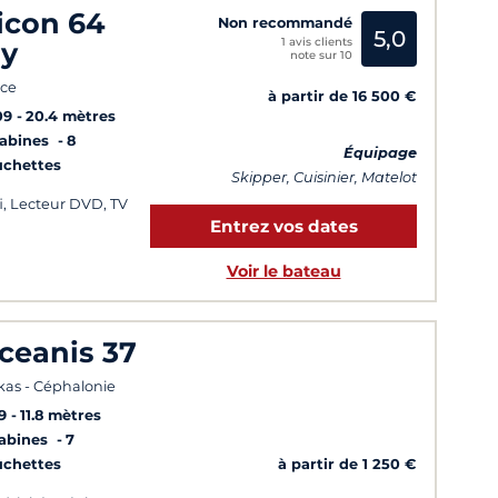
icon 64
Non recommandé
5,0
1 avis clients
ly
note sur 10
ce
à partir de 16 500 €
09
20.4 mètres
Cabines
8
Équipage
uchettes
Skipper, Cuisinier, Matelot
i, Lecteur DVD, TV
Entrez vos dates
Voir le bateau
ceanis 37
kas - Céphalonie
9
11.8 mètres
Cabines
7
à partir de 1 250 €
uchettes