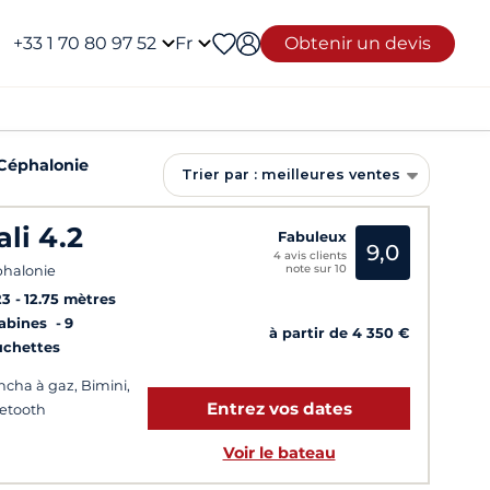
+33 1 70 80 97 52
Fr
Obtenir un devis
Céphalonie
Trier par : meilleures ventes
ali 4.2
Fabuleux
9,0
4 avis clients
note sur 10
halonie
23
12.75 mètres
Cabines
9
à partir de 4 350 €
uchettes
ncha à gaz, Bimini,
Entrez vos dates
etooth
Voir le bateau