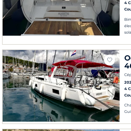
4 
Co
Bim
éle
sol
O
4
Cép
20
4 
Co
Cha
Gui