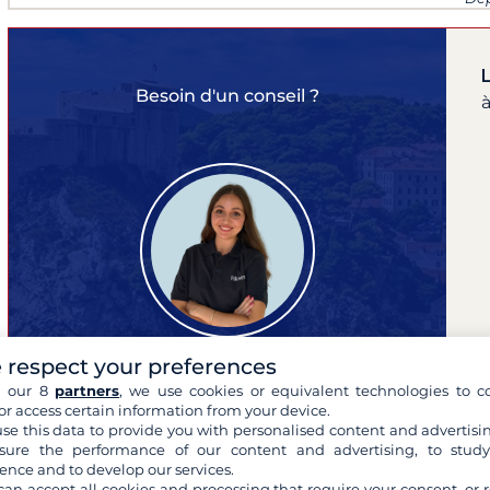
les
Besoin d'un conseil ?
à
 respect your preferences
h our 8
partners
, we use cookies or equivalent technologies to co
Lina
or access certain information from your device.
se this data to provide you with personalised content and advertisin
experte de vos croisières
ure the performance of our content and advertising, to stud
ence and to develop our services.
can accept all cookies and processing that require your consent, or r