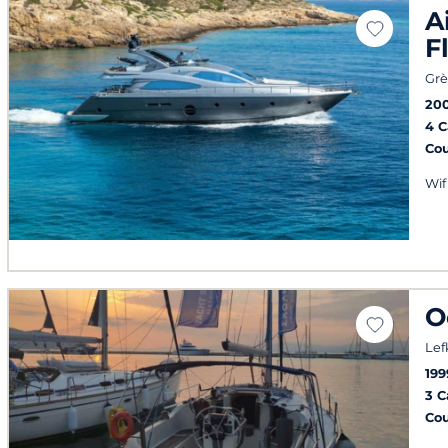
A
F
Grè
20
4 
Co
Wif
O
Lef
199
3 
Co