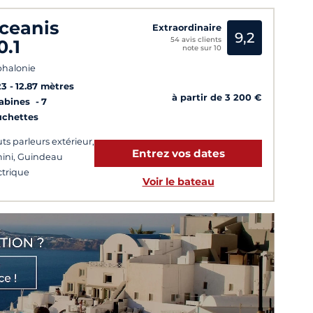
ceanis
Extraordinaire
9,2
54 avis clients
0.1
note sur 10
halonie
23
12.87 mètres
à partir de 3 200 €
Cabines
7
uchettes
ts parleurs extérieur,
Entrez vos dates
ini, Guindeau
ctrique
Voir le bateau