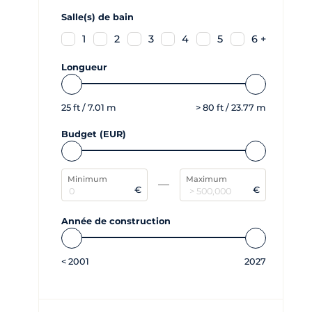
Salle(s) de bain
1
2
3
4
5
6 +
Longueur
25
ft /
7.01
m
>
80
ft /
23.77
m
Budget (EUR)
Minimum
Maximum
€
€
Année de construction
<
2001
2027