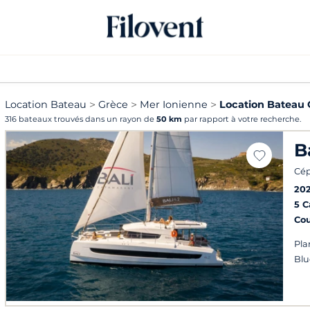
Location Bateau
Grèce
Mer Ionienne
Location Bateau 
316 bateaux trouvés dans un rayon de
50 km
par rapport à votre recherche.
B
Cép
20
5 
Co
Pla
Blu