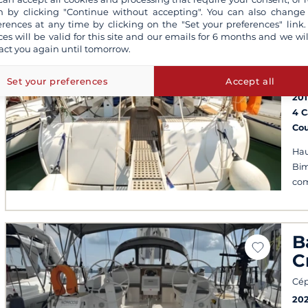
 by clicking "Continue without accepting". You can also change
erences at any time by clicking on the "Set your preferences" link.
B
ces will be valid for this site and our emails for 6 months and we wil
act you again until tomorrow.
C
Cép
Set your preferences
Accept all
201
4 
Co
Hau
Bim
com
B
C
Cép
20