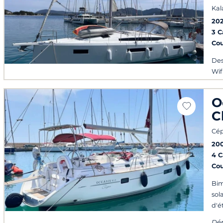
Kal
20
3 
Co
Des
Wif
O
C
Cép
20
4 
Co
Bim
sol
d'é
Dép