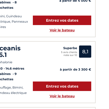
à partir de 4 000 €
Cabines
8
uchettes
ini, Guindeau
Entrez vos dates
ctrique, Panneaux
aires
Voir le bateau
ceanis
Superbe
8,1
5 avis clients
6.1
note sur 10
halonie
20
14.6 mètres
à partir de 3 300 €
Cabines
9
uchettes
Entrez vos dates
uffage, Bimini,
ndeau électrique
Voir le bateau