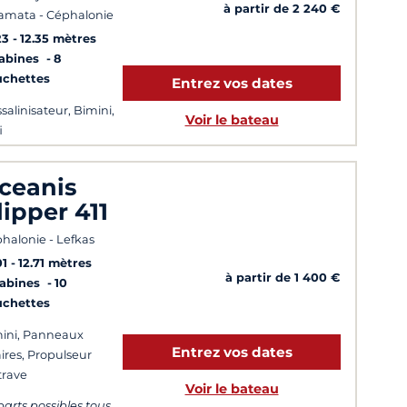
à partir de 2 240 €
amata - Céphalonie
23
12.35 mètres
Cabines
8
uchettes
Entrez vos dates
salinisateur, Bimini,
Voir le bateau
i
ceanis
lipper 411
halonie - Lefkas
01
12.71 mètres
à partir de 1 400 €
Cabines
10
uchettes
ini, Panneaux
Entrez vos dates
aires, Propulseur
trave
Voir le bateau
arts possibles tous