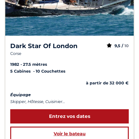
Dark Star Of London
9,5 /
10
Corse
1982
27.5 mètres
5 Cabines
10 Couchettes
à partir de 32 000 €
Équipage
Skipper, Hôtesse, Cuisinier...
Entrez vos dates
Voir le bateau