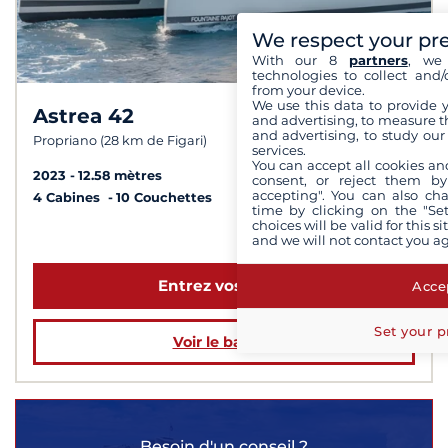
We respect your pr
With our 8
partners
, we 
technologies to collect and/
from your device.
We use this data to provide 
Astrea 42
8,7 /
10
and advertising, to measure t
and advertising, to study ou
Propriano (28 km de Figari)
services.
You can accept all cookies an
2023
12.58 mètres
consent, or reject them by
accepting". You can also ch
4 Cabines
10 Couchettes
time by clicking on the "Set
choices will be valid for this 
à partir de 4 459 €
and we will not contact you a
Entrez vos dates
Accep
Set your p
Voir le bateau
Besoin d'un conseil ?