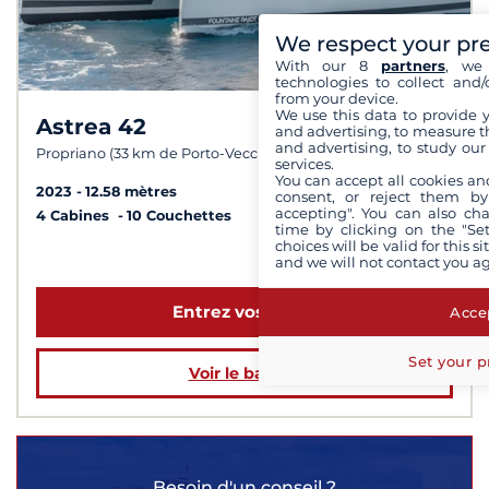
We respect your pr
With our 8
partners
, we 
technologies to collect and/
from your device.
We use this data to provide 
Astrea 42
8,7 /
10
and advertising, to measure t
and advertising, to study ou
Propriano (33 km de Porto-Vecchio)
services.
You can accept all cookies an
2023
12.58 mètres
consent, or reject them by
accepting". You can also ch
4 Cabines
10 Couchettes
time by clicking on the "Set
choices will be valid for this 
à partir de 4 459 €
and we will not contact you a
Entrez vos dates
Accep
Set your p
Voir le bateau
Besoin d'un conseil ?