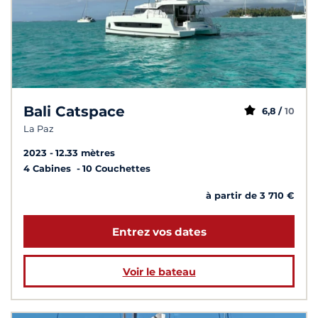
Bali Catspace
6,8 /
10
La Paz
2023
12.33 mètres
4 Cabines
10 Couchettes
à partir de 3 710 €
Entrez vos dates
Voir le bateau