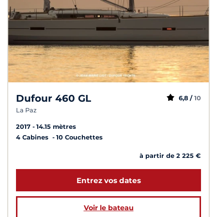
Dufour 460 GL
6,8 /
10
La Paz
2017
14.15 mètres
4 Cabines
10 Couchettes
à partir de 2 225 €
Entrez vos dates
Voir le bateau