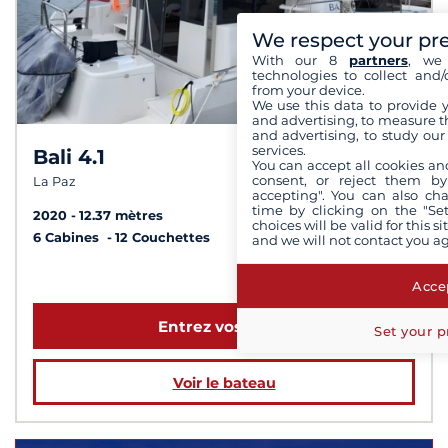
We respect your pr
With our 8
partners
, we 
technologies to collect and/
from your device.
We use this data to provide 
and advertising, to measure t
and advertising, to study ou
services.
Bali 4.1
6,8 /
10
You can accept all cookies an
consent, or reject them by
La Paz
accepting". You can also ch
time by clicking on the "Set
2020
12.37 mètres
choices will be valid for this 
6 Cabines
12 Couchettes
and we will not contact you a
à partir de 3 000 €
Accep
Entrez vos dates
Set your p
Voir le bateau