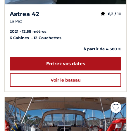
Astrea 42
6,2 /
10
La Paz
2021
12.58 mètres
6 Cabines
12 Couchettes
à partir de 4 380 €
Entrez vos dates
Voir le bateau