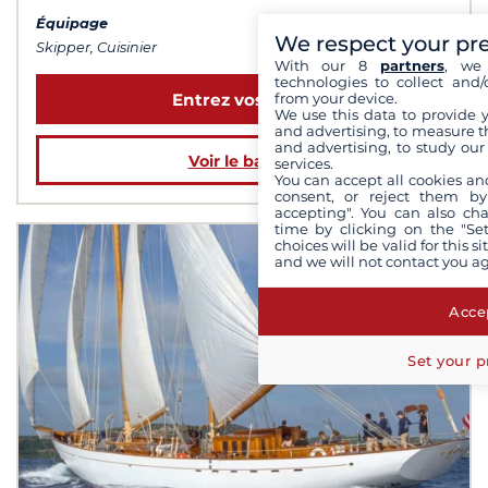
Équipage
We respect your pr
Skipper, Cuisinier
With our 8
partners
, we 
technologies to collect and/
Entrez vos dates
from your device.
We use this data to provide 
and advertising, to measure t
and advertising, to study ou
Voir le bateau
services.
You can accept all cookies an
consent, or reject them by
accepting". You can also ch
time by clicking on the "Set
choices will be valid for this 
and we will not contact you a
Accep
Set your p