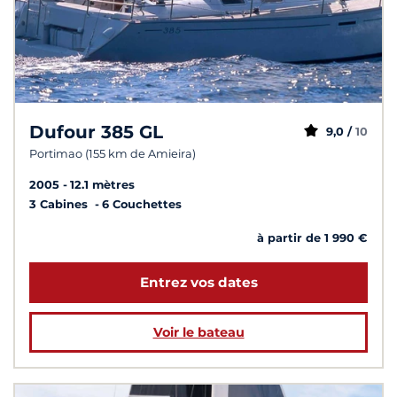
Dufour 385 GL
9,0 /
10
Portimao (155 km de Amieira)
2005
12.1 mètres
3 Cabines
6 Couchettes
à partir de 1 990 €
Entrez vos dates
Voir le bateau