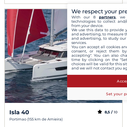
We respect your pr
With our 8
partners
, we 
technologies to collect and/
from your device.
We use this data to provide 
and advertising, to measure t
and advertising, to study ou
services.
You can accept all cookies an
consent, or reject them by
accepting". You can also ch
time by clicking on the "Set
choices will be valid for this 
and we will not contact you a
Accep
Set your p
Isla 40
8,5 /
10
Portimao (155 km de Amieira)