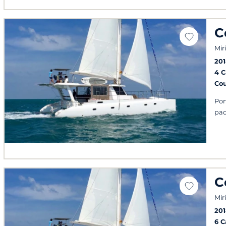
C
Mir
201
4 
Co
Pon
pad
C
Mir
201
6 