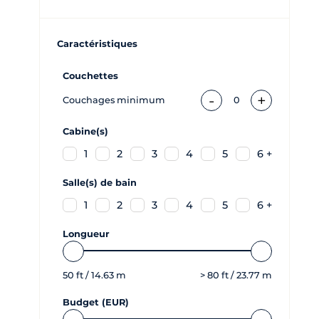
Caractéristiques
Couchettes
-
+
Couchages minimum
0
Cabine(s)
1
2
3
4
5
6 +
Salle(s) de bain
1
2
3
4
5
6 +
Longueur
50
ft /
14.63
m
>
80
ft /
23.77
m
Budget (EUR)