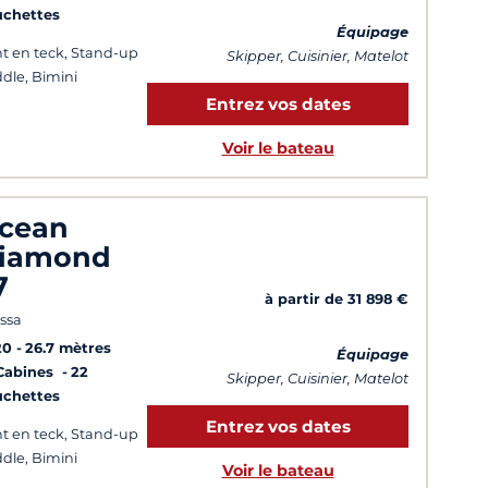
uchettes
Équipage
t en teck, Stand-up
Skipper, Cuisinier, Matelot
dle, Bimini
Entrez vos dates
Voir le bateau
cean
iamond
7
à partir de 31 898 €
issa
20
26.7 mètres
Équipage
Cabines
22
Skipper, Cuisinier, Matelot
uchettes
Entrez vos dates
t en teck, Stand-up
dle, Bimini
Voir le bateau