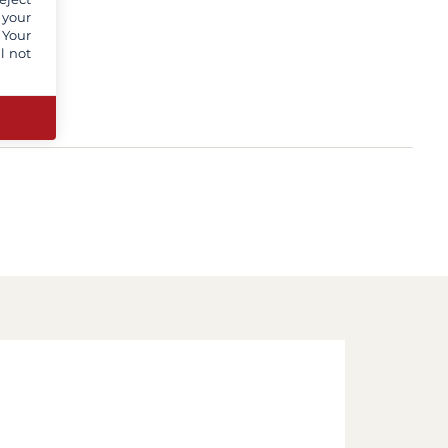
 your
 Your
l not