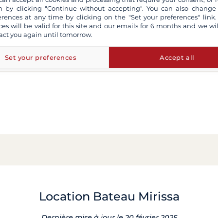
 by clicking "Continue without accepting". You can also change
erences at any time by clicking on the "Set your preferences" link.
ces will be valid for this site and our emails for 6 months and we wil
act you again until tomorrow.
Set your preferences
Accept all
Location Bateau Mirissa
Dernière mise à jour le 20 février 2025