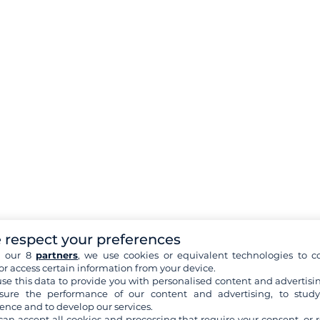
 respect your preferences
h our 8
partners
, we use cookies or equivalent technologies to co
or access certain information from your device.
se this data to provide you with personalised content and advertisin
ure the performance of our content and advertising, to stud
ence and to develop our services.
can accept all cookies and processing that require your consent, or r