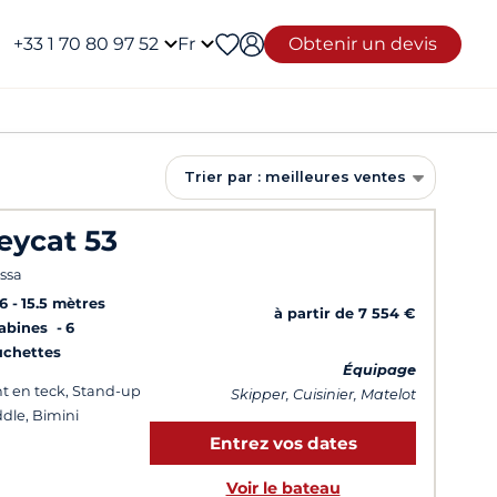
+33 1 70 80 97 52
Fr
Obtenir un devis
Trier par : meilleures ventes
eycat 53
issa
6
15.5 mètres
à partir de 7 554 €
Cabines
6
uchettes
Équipage
t en teck, Stand-up
Skipper, Cuisinier, Matelot
dle, Bimini
Entrez vos dates
Voir le bateau