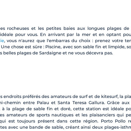
ues rocheuses et les petites baies aux longues plages de 
n idéale pour vous. En arrivant par la mer et en optant po
ie
, vous n'aurez que l'embarras du choix : prenez votre t
. Une chose est sûre : Piscine, avec son sable fin et limpide, 
plus belles plages de Sardaigne et ne vous décevra pas.
endroits préférés des amateurs de surf et de kitesurf, la pl
 mi-chemin entre Palau et Santa Teresa Gallura. Grâce aux
 la plage de sable fin et doré, cette station est idéale po
 les amateurs de sports nautiques et les plaisanciers qui p
ui est toujours présent dans cette région. Porto Pollo re
ttes avec une bande de sable, créant ainsi deux plages-isth