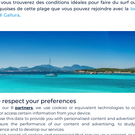
, vous trouverez des conditions idéales pour faire du surf o
quoises de cette plage que vous pouvez rejoindre avec la
lo
i Gallura
.
 respect your preferences
h our 8
partners
, we use cookies or equivalent technologies to co
or access certain information from your device.
se this data to provide you with personalised content and advertisin
ure the performance of our content and advertising, to stud
ence and to develop our services.
can accept all cookies and processing that require your consent, or r