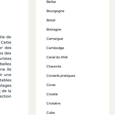
Belize
Bourgogne
Brésil
Bretagne
tie de
Camargue
. Cette
er des
Cambodge
es des
Canal du Midi
ristes
belles
Charente
ne île
ir une
Conseils pratiques
itables
Corse
plages
 de la
Croatie
ection
Croisière
Cuba