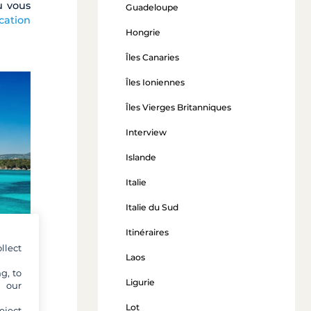
u vous
Guadeloupe
cation
Hongrie
Îles Canaries
Îles Ioniennes
Îles Vierges Britanniques
Interview
Islande
Italie
Italie du Sud
Itinéraires
llect
Laos
g, to
Ligurie
y our
Lot
eject