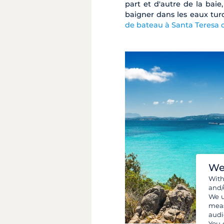
part et d'autre de la baie
baigner dans les eaux tur
de bateau à Santa Teresa d
We
Wit
and/
We u
meas
audi
You 