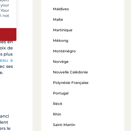
 your
Maldives
 Your
l not
Malte
Martinique
Mékong
ées en
oix de
Monténégro
s plus
teau à
Norvège
vec ses
Nouvelle Calédonie
e.
Polynésie Française
Portugal
Récit
Rhin
ranci
dent
Saint-Martin
rs le