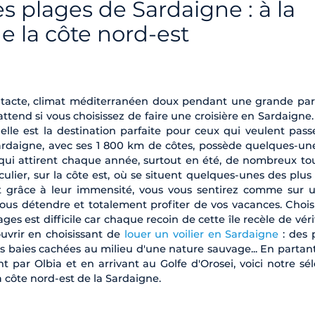
es plages de Sardaigne : à la
e la côte nord-est
intacte, climat méditerranéen doux pendant une grande par
 attend si vous choisissez de faire une croisière en Sardaigne
 elle est la destination parfaite pour ceux qui veulent pass
ardaigne, avec ses 1 800 km de côtes, possède quelques-un
e qui attirent chaque année, surtout en été, de nombreux tou
ulier, sur la côte est, où se situent quelques-unes des plus 
t grâce à leur immensité, vous vous sentirez comme sur u
ous détendre et totalement profiter de vos vacances. Chois
ages est difficile car chaque recoin de cette île recèle de vér
ouvrir en choisissant de
louer un voilier en Sardaigne
: des 
es baies cachées au milieu d'une nature sauvage... En partant
 par Olbia et en arrivant au Golfe d'Orosei, voici notre sél
a côte nord-est de la Sardaigne.