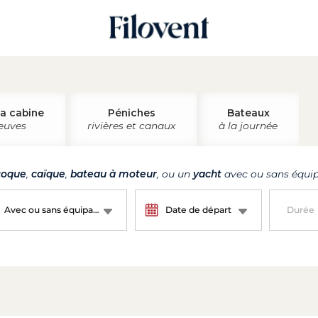
la cabine
Péniches
Bateaux
leuves
rivières et canaux
à la journée
oque
,
caïque
,
bateau à moteur
, ou un
yacht
avec ou sans équip
Avec ou sans équipage ?
Date de départ
Durée