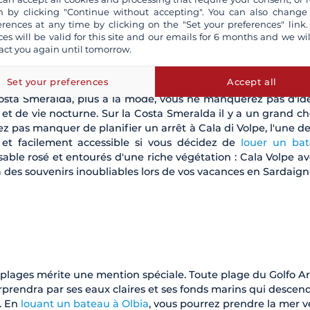
 by clicking "Continue without accepting". You can also change
erences at any time by clicking on the "Set your preferences" link.
ces will be valid for this site and our emails for 6 months and we wil
act you again until tomorrow.
Set your preferences
Accept all
 Costa Smeralda, plus à la mode, vous ne manquerez pas d'id
et de vie nocturne. Sur la Costa Smeralda il y a un grand ch
z pas manquer de planifier un arrêt à Cala di Volpe, l'une de
 et facilement accessible si vous décidez de
louer un ba
 sable rosé et entourés d'une riche végétation : Cala Volpe a
a des souvenirs inoubliables lors de vos vacances en Sardaign
q plages mérite une mention spéciale. Toute plage du Golfo A
rprendra par ses eaux claires et ses fonds marins qui descen
. En
louant un bateau à Olbia
, vous pourrez prendre la mer ve