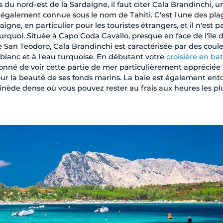
s du nord-est de la Sardaigne, il faut citer Cala Brandinchi, u
, également connue sous le nom de Tahiti. C'est l'une des pla
igne, en particulier pour les touristes étrangers, et il n'est p
urquoi. Située à Capo Coda Cavallo, presque en face de l'île 
 de San Teodoro, Cala Brandinchi est caractérisée par des coul
e blanc et à l'eau turquoise. En débutant votre
croisière en ba
tonné de voir cette partie de mer particulièrement appréciée
ur la beauté de ses fonds marins. La baie est également ent
pinède dense où vous pouvez rester au frais aux heures les pl