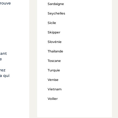
 trouve
Sardaigne
Seychelles
Sicile
Skipper
Slovénie
Thaïlande
nant
e
Toscane
rez
Turquie
a qui
Venise
Vietnam
Voilier