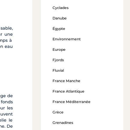
Cyclades
Danube
sable,
Égypte
ur une
Environnement
emps à
son eau
Europe
Fjords
Fluvial
France Manche
France Atlantique
age de
 fonds
France Méditerranée
ur les
Grèce
euvent
lie le
Grenadines
me. De