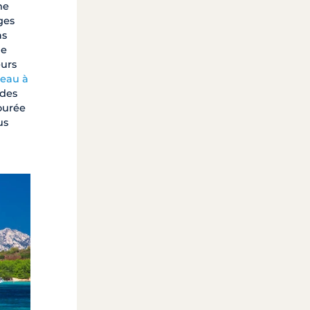
ne
ges
as
de
eurs
teau à
 des
ourée
us