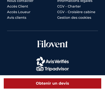
Nous contacter
Informations légales
Accès Client
CGV - Charter
Accès Loueur
CGV - Croisière cabine
Avis clients
Gestion des cookies
Obtenir un devis
© 2026 Filovent