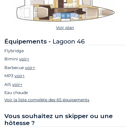
Voir plan
Équipements -
Lagoon 46
Flybridge
Bimini
voir+
Barbecue
voir+
MP3
voir+
AIS
voir+
Eau chaude
Voir la liste complète des 65 équipements
Vous souhaitez un skipper ou une
hôtesse ?