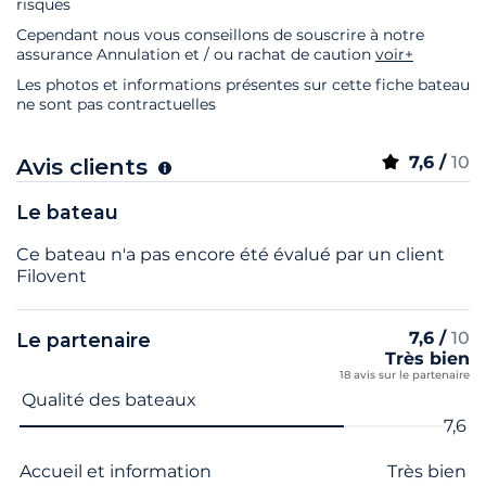
risques
Cependant nous vous conseillons de souscrire à notre
assurance Annulation et / ou rachat de caution
voir+
Les photos et informations présentes sur cette fiche bateau
ne sont pas contractuelles
7,6 /
10
Avis clients
Le bateau
Ce bateau n'a pas encore été évalué par un client
Filovent
7,6 /
10
Le partenaire
Très bien
18 avis sur le partenaire
Nom du critère
Note
Qualité des bateaux
7,6
Accueil et information
Très bien