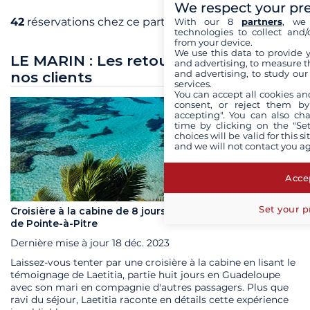
We respect your pr
42
réservations chez ce partenaire
With our 8
partners
, we 
technologies to collect and/
from your device.
We use this data to provide 
LE MARIN : Les retours de croisière de
and advertising, to measure t
and advertising, to study ou
nos clients
services.
You can accept all cookies an
consent, or reject them by
accepting". You can also ch
time by clicking on the "Set
choices will be valid for this 
and we will not contact you a
Accep
Set your p
Croisière à la cabine de 8 jours en Guadeloupe au départ
de Pointe-à-Pitre
Dernière mise à jour
18 déc. 2023
Laissez-vous tenter par une croisière à la cabine en lisant le
témoignage de Laetitia, partie huit jours en Guadeloupe
avec son mari en compagnie d'autres passagers. Plus que
ravi du séjour, Laetitia raconte en détails cette expérience