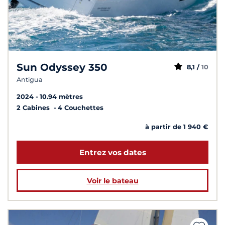
Sun Odyssey 350
8,1 /
10
Antigua
2024
10.94 mètres
2 Cabines
4 Couchettes
à partir de 1 940 €
Entrez vos dates
Voir le bateau