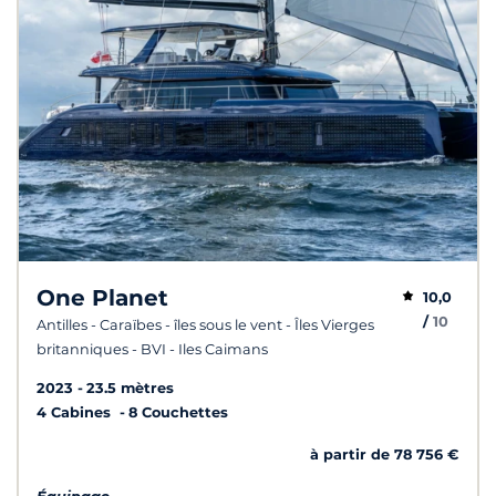
One Planet
10,0
/
10
Antilles - Caraïbes - îles sous le vent - Îles Vierges
britanniques - BVI - Iles Caimans
2023
23.5 mètres
4 Cabines
8 Couchettes
à partir de 78 756 €