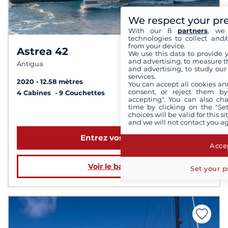
We respect your pr
With our 8
partners
, we 
technologies to collect and/
from your device.
Astrea 42
8,1 /
10
We use this data to provide 
and advertising, to measure t
Antigua
and advertising, to study ou
services.
2020
12.58 mètres
You can accept all cookies an
consent, or reject them by
4 Cabines
9 Couchettes
accepting". You can also ch
time by clicking on the "Set
à partir de 2 205 €
choices will be valid for this 
and we will not contact you a
Entrez vos dates
Accep
Voir le bateau
Set your p