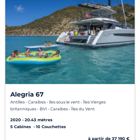
Alegria 67
Antilles - Caraïbes - îles sous le vent - Îles Vierges
britanniques - BVI - Caraïbes - Îles du Vent
2020
20.43 mètres
5 Cabines
10 Couchettes
à partir de 37 190 €