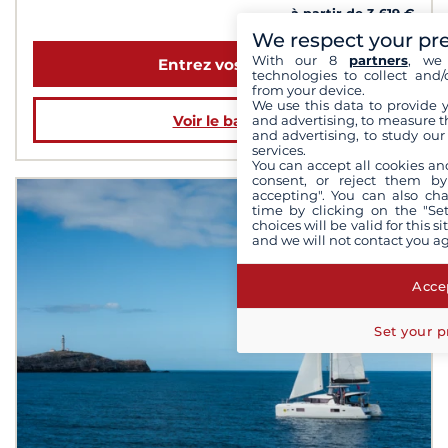
à partir de 3 619 €
We respect your pr
With our 8
partners
, we 
Entrez vos dates
technologies to collect and/
from your device.
We use this data to provide 
and advertising, to measure t
Voir le bateau
and advertising, to study ou
services.
You can accept all cookies an
consent, or reject them by
accepting". You can also ch
time by clicking on the "Set
choices will be valid for this 
and we will not contact you a
Accep
Set your p