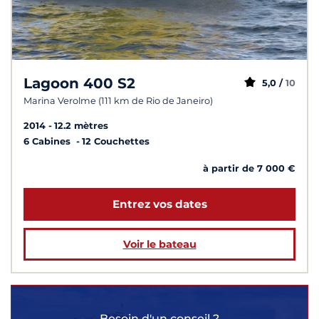
Lagoon 400 S2
5,0 /
10
Marina Verolme (111 km de Rio de Janeiro)
2014
12.2 mètres
6 Cabines
12 Couchettes
à partir de 7 000 €
Entrez vos dates
Voir le bateau
Besoin d'un conseil ?