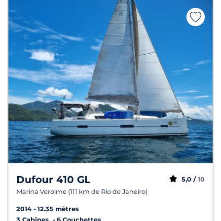
Dufour 410 GL
5,0 /
10
Marina Verolme (111 km de Rio de Janeiro)
2014
12.35 mètres
3 Cabines
6 Couchettes