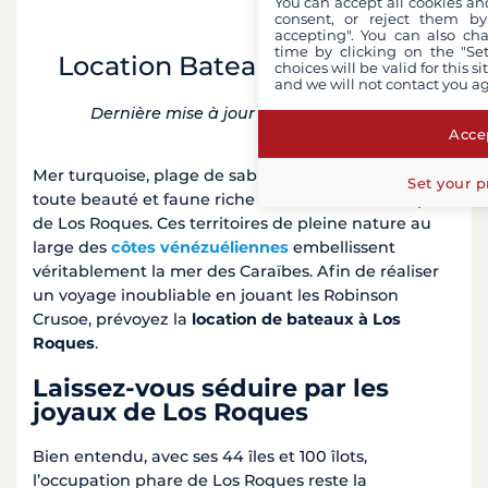
You can accept all cookies an
consent, or reject them by
accepting". You can also ch
time by clicking on the "Set
Location Bateau Los Roques
choices will be valid for this 
and we will not contact you a
Dernière mise à jour le 28 janvier 2025
Accep
Mer turquoise, plage de sable blanc, îles et îlots de
Set your p
toute beauté et faune riche caractérisent l’archipel
de Los Roques. Ces territoires de pleine nature au
large des
côtes vénézuéliennes
embellissent
véritablement la mer des Caraïbes. Afin de réaliser
un voyage inoubliable en jouant les Robinson
Crusoe, prévoyez la
location de bateaux à Los
Roques
.
Laissez-vous séduire par les
joyaux de Los Roques
Bien entendu, avec ses 44 îles et 100 îlots,
l’occupation phare de Los Roques reste la