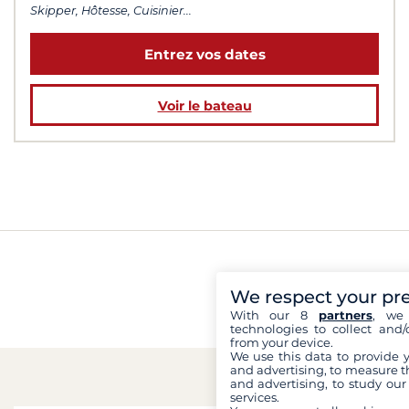
Skipper, Hôtesse, Cuisinier...
Entrez vos dates
Voir le bateau
We respect your pr
With our 8
partners
, we 
technologies to collect and/
from your device.
We use this data to provide 
and advertising, to measure t
and advertising, to study ou
services.