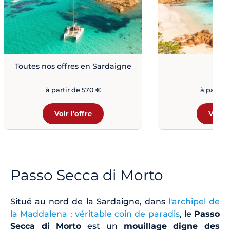
Toutes nos offres en Sardaigne
Port
à partir de 570 €
à partir 
Voir l'offre
Voir l
Passo Secca di Morto
Situé au nord de la Sardaigne, dans
l'archipel de
la Maddalena ; véritable coin de paradis
, le
Passo
Secca di Morto
est un
mouillage digne des