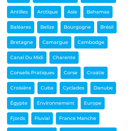
Antilles
Arctique
Asie
Bahamas
Baléares
Belize
Bourgogne
Brésil
Bretagne
Camargue
Cambodge
Canal Du Midi
Charente
Conseils Pratiques
Corse
Croatie
Croisière
Cuba
Cyclades
Danube
Égypte
Environnement
Europe
Fjords
Fluvial
France Manche