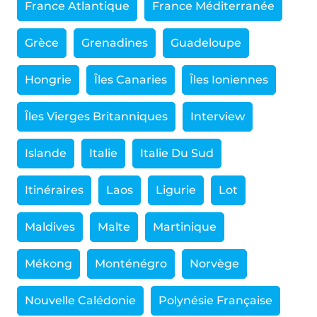
France Atlantique
France Méditerranée
Grèce
Grenadines
Guadeloupe
Hongrie
Îles Canaries
Îles Ioniennes
Îles Vierges Britanniques
Interview
Islande
Italie
Italie Du Sud
Itinéraires
Laos
Ligurie
Lot
Maldives
Malte
Martinique
Mékong
Monténégro
Norvège
Nouvelle Calédonie
Polynésie Française