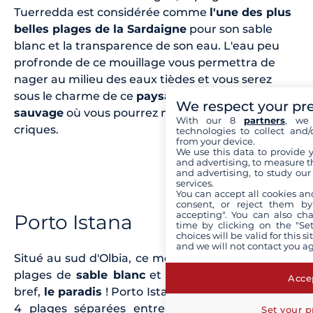
Tuerredda est considérée comme
l'une des plus
belles plages de la Sardaigne
pour son sable
blanc et la transparence de son eau. L'eau peu
profronde de ce mouillage vous permettra de
nager au milieu des eaux tièdes et vous serez
sous le charme de ce
paysage naturel encore
We respect your pr
sauvage
où vous pourrez naviguer de criques en
With our 8
partners
, we 
criques.
technologies to collect and/
from your device.
We use this data to provide 
and advertising, to measure t
and advertising, to study ou
services.
You can accept all cookies an
consent, or reject them by
accepting". You can also ch
Porto Istana
time by clicking on the "Set
choices will be valid for this 
and we will not contact you a
Situé au sud d'Olbia, ce mouillage se compose de
plages de
sable blanc
et d'une
eau émeraude
...
Accep
bref,
le paradis
! Porto Istana est un ensmeble de
4 plages séparées entre elles par des petites
Set your p