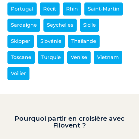
Portugal
Récit
Rhin
Saint-Martin
Sardaigne
Seychelles
Sicile
Skipper
Slovénie
Thaïlande
Toscane
Turquie
Venise
Vietnam
Voilier
Pourquoi partir en croisière avec
Filovent ?