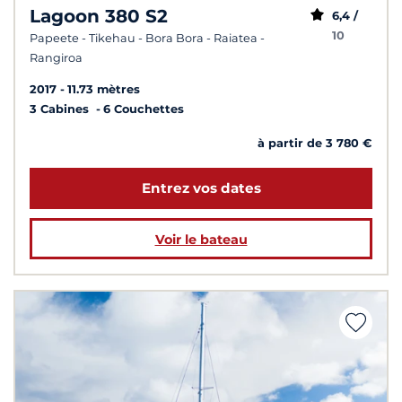
Lagoon 380 S2
6,4 /
10
Papeete - Tikehau - Bora Bora - Raiatea -
Rangiroa
2017
11.73 mètres
3 Cabines
6 Couchettes
à partir de 3 780 €
Entrez vos dates
Voir le bateau