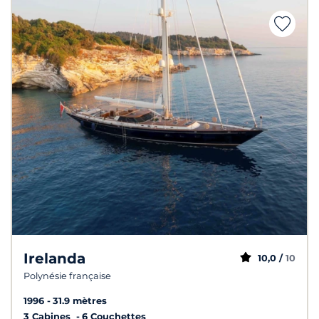
Irelanda
10,0 /
10
Polynésie française
1996
31.9 mètres
3 Cabines
6 Couchettes