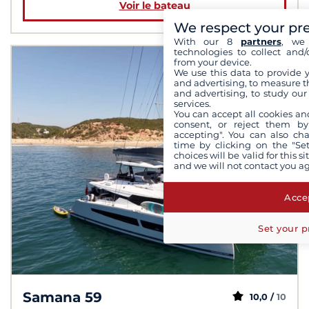
Voir le bateau
We respect your pr
With our 8
partners
, we 
technologies to collect and/
from your device.
We use this data to provide 
and advertising, to measure t
and advertising, to study ou
services.
You can accept all cookies an
consent, or reject them by
accepting". You can also ch
time by clicking on the "Set
choices will be valid for this 
and we will not contact you a
Accep
Set your p
Samana 59
10,0 /
10