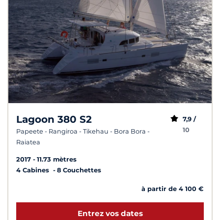
Lagoon 380 S2
7,9 /
10
Papeete - Rangiroa - Tikehau - Bora Bora -
Raiatea
2017
11.73 mètres
4 Cabines
8 Couchettes
à partir de 4 100 €
Entrez vos dates