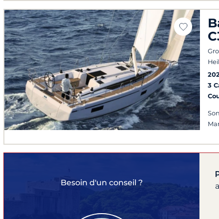
B
C
Gro
Hei
20
3 
Co
Son
Man
Besoin d'un conseil ?