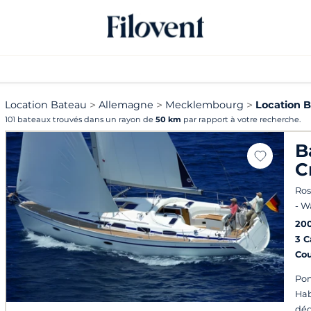
Location Bateau
Allemagne
Mecklembourg
Location 
101 bateaux trouvés dans un rayon de
50 km
par rapport à votre recherche.
B
C
Ros
- 
20
3 
Co
Pon
Hab
dé