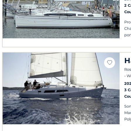
2 
Co
Pro
Cha
po
H
Ros
- 
20
3 
Co
Son
Man
Pol