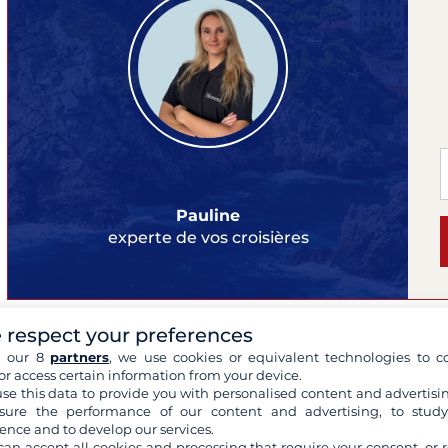
Pauline
experte de vos croisières
 respect your preferences
B
h our 8
partners
, we use cookies or equivalent technologies to co
or access certain information from your device.
Ros
se this data to provide you with personalised content and advertisin
- 
ure the performance of our content and advertising, to stud
20
ence and to develop our services.
4 
can accept all cookies and processing that require your consent, or r