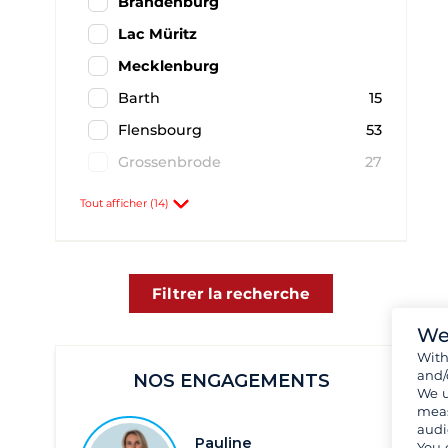
Brandenburg
Lac Müritz
Mecklenburg
Barth
15
Flensbourg
53
Grossenbrode
27
Göhren Lebbin
3
Tout afficher (14)
Hambourg
2
Heiligenhafen
70
Kiel
1
Filtrer la recherche
Plau am See
9
We
Rostock
39
Wit
and/
NOS ENGAGEMENTS
Röbel - Müritz
4
We u
meas
Rügen
47
audi
Pauline
You 