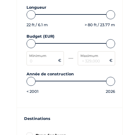
Longueur
22
ft /
6.1
m
>
80
ft /
23.77
m
Budget (EUR)
Minimum
Maximum
€
€
Année de construction
<
2001
2026
Destinations