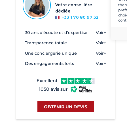
Warnemünde
31
Votre conseillère
them
Werder
2
pref
dédiée
choi
+33 1 70 80 97 52
cont
30 ans d'écoute et d'expertise
Voir+
Transparence totale
Voir+
Une conciergerie unique
Voir+
Des engagements forts
Voir+
Excellent
1050 avis sur
OBTENIR UN DEVIS