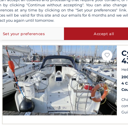
 by clicking "Continue without accepting". You can also change
Co
erences at any time by clicking on the "Set your preferences" link.
ces will be valid for this site and our emails for 6 months and we wil
Pon
act you again until tomorrow.
Hab
dé
Set your preferences
Accept all
C
4
Hei
20
4 
Co
Cha
com
Gui