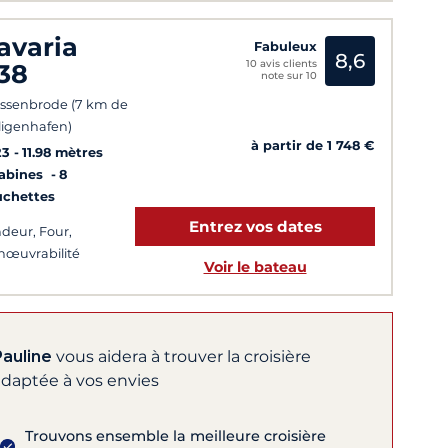
avaria
Fabuleux
8,6
10 avis clients
38
note sur 10
ssenbrode (7 km de
ligenhafen)
à partir de 1 748 €
23
11.98 mètres
Cabines
8
uchettes
Entrez vos dates
deur, Four,
œuvrabilité
Voir le bateau
Pauline
vous aidera à trouver la croisière
adaptée à vos envies
Trouvons ensemble la meilleure croisière