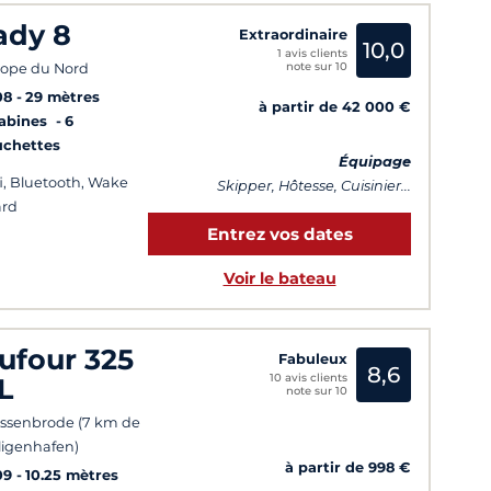
ady 8
Extraordinaire
10,0
1 avis clients
note sur 10
ope du Nord
08
29 mètres
à partir de 42 000 €
Cabines
6
uchettes
Équipage
i, Bluetooth, Wake
Skipper, Hôtesse, Cuisinier...
ard
Entrez vos dates
Voir le bateau
ufour 325
Fabuleux
8,6
10 avis clients
L
note sur 10
ssenbrode (7 km de
ligenhafen)
à partir de 998 €
09
10.25 mètres