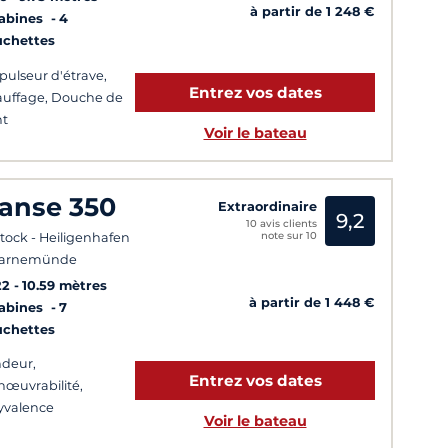
à partir de 1 248 €
Cabines
4
uchettes
pulseur d'étrave,
Entrez vos dates
uffage, Douche de
nt
Voir le bateau
anse 350
Extraordinaire
9,2
10 avis clients
note sur 10
tock - Heiligenhafen
Warnemünde
22
10.59 mètres
à partir de 1 448 €
Cabines
7
uchettes
deur,
Entrez vos dates
œuvrabilité,
yvalence
Voir le bateau