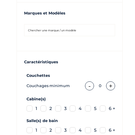
Marques et Modèles
Caractéristiques
Couchettes
-
+
Couchages minimum
0
Cabine(s)
1
2
3
4
5
6 +
Salle(s) de bain
1
2
3
4
5
6 +