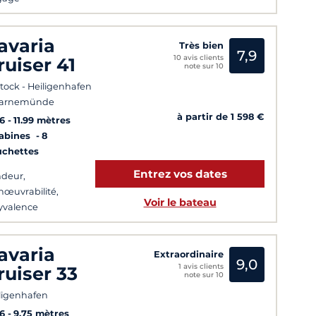
avaria
Très bien
7,9
10 avis clients
ruiser 41
note sur 10
tock - Heiligenhafen
Warnemünde
à partir de 1 598 €
6
11.99 mètres
Cabines
8
uchettes
Entrez vos dates
deur,
œuvrabilité,
Voir le bateau
yvalence
avaria
Extraordinaire
9,0
1 avis clients
ruiser 33
note sur 10
ligenhafen
6
9.75 mètres