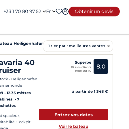
+33 1 70 80 97 52
Fr
Obtenir un devis
Bateau Heiligenhafen
Trier par : meilleures ventes
avaria 40
Superbe
8,0
10 avis clients
ruiser
note sur 10
tock - Heiligenhafen
Warnemünde
à partir de 1 348 €
09
12.35 mètres
Cabines
7
uchettes
Entrez vos dates
t spacieux,
itabilité, Cockpit
Voir le bateau
gagé