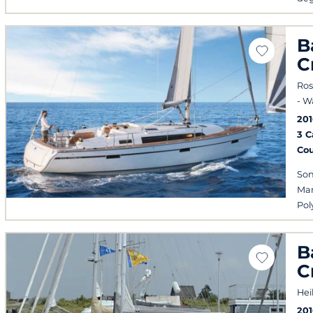
B
C
Ros
- 
201
3 
Co
Son
Man
Pol
B
C
Hei
201