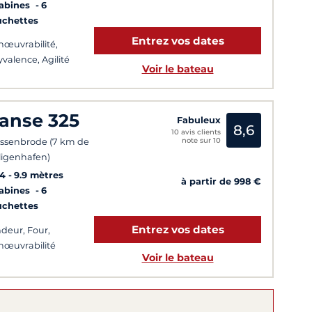
Cabines
6
uchettes
Entrez vos dates
œuvrabilité,
yvalence, Agilité
Voir le bateau
anse 325
Fabuleux
8,6
10 avis clients
note sur 10
ssenbrode (7 km de
ligenhafen)
14
9.9 mètres
à partir de 998 €
Cabines
6
uchettes
Entrez vos dates
deur, Four,
œuvrabilité
Voir le bateau