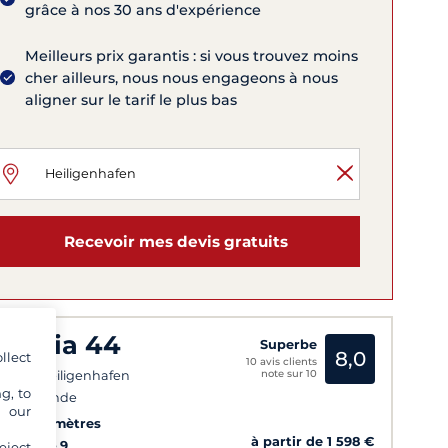
grâce à nos 30 ans d'expérience
Meilleurs prix garantis : si vous trouvez moins
cher ailleurs, nous nous engageons à nous
aligner sur le tarif le plus bas
Recevoir mes devis gratuits
avaria 44
Superbe
8,0
llect
10 avis clients
note sur 10
tock - Heiligenhafen
g, to
Warnemünde
y our
02
14.4 mètres
à partir de 1 598 €
Cabines
9
eject