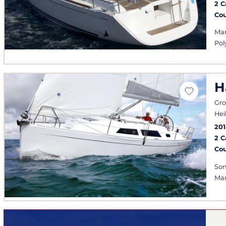
2 
Co
Man
Pol
H
Gro
Hei
20
2 
Co
Son
Man