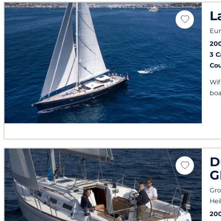
L
Eur
20
3 
Co
Wif
bo
D
G
Gro
Hei
20