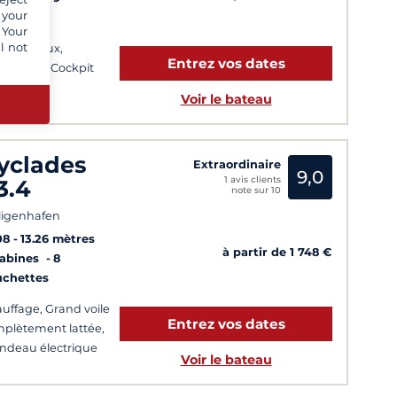
 your
uchettes
 Your
l not
t spacieux,
Entrez vos dates
itabilité, Cockpit
gagé
Voir le bateau
yclades
Extraordinaire
9,0
1 avis clients
3.4
note sur 10
ligenhafen
08
13.26 mètres
à partir de 1 748 €
Cabines
8
uchettes
uffage, Grand voile
Entrez vos dates
plètement lattée,
ndeau électrique
Voir le bateau