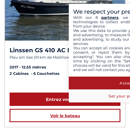
We respect your pr
With our 8
partners
, we 
technologies to collect and/
from your device.
We use this data to provide 
and advertising, to measure t
and advertising, to study ou
services.
You can accept all cookies an
Linssen GS 410 AC Mark II
consent, or reject them by
accepting". You can also ch
Plau am See (10 km de Malchow)
time by clicking on the "Set
choices will be valid for this 
2017
12.55 mètres
and we will not contact you a
2 Cabines
6 Couchettes
Accep
à partir de 1 890 €
Set your p
Entrez vos dates
Voir le bateau