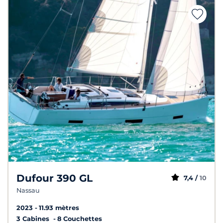
Dufour 390 GL
7,4 /
10
Nassau
2023
11.93 mètres
3 Cabines
8 Couchettes