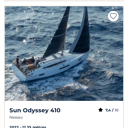
Sun Odyssey 410
7,4 /
10
Nassau
2022
12.35 mètres