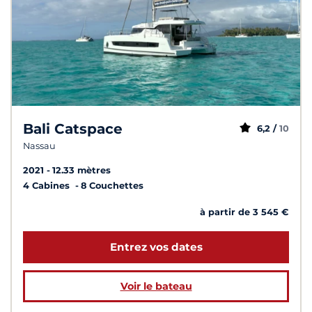
Bali Catspace
6,2 /
10
Nassau
2021
12.33 mètres
4 Cabines
8 Couchettes
à partir de 3 545 €
Entrez vos dates
Voir le bateau