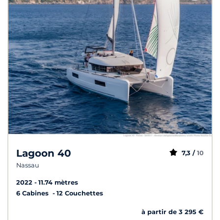
Lagoon 40
7,3 /
10
Nassau
2022
11.74 mètres
6 Cabines
12 Couchettes
à partir de 3 295 €