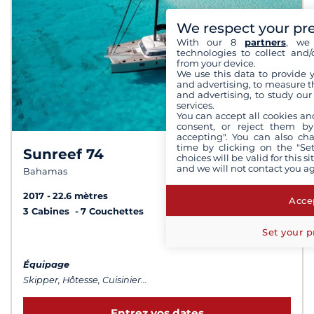
We respect your pr
With our 8
partners
, we 
technologies to collect and/
from your device.
We use this data to provide 
and advertising, to measure t
and advertising, to study ou
services.
You can accept all cookies an
consent, or reject them by
accepting". You can also ch
time by clicking on the "Set
Sunreef 74
choices will be valid for this 
and we will not contact you a
Bahamas
2017
22.6 mètres
Accep
3 Cabines
7 Couchettes
Set your p
à partir de 43 271 €
Équipage
Skipper, Hôtesse, Cuisinier...
Entrez vos dates