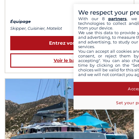
à partir de 31 500 €
We respect your pr
With our 8
partners
, we 
Équipage
technologies to collect and/
from your device.
Skipper, Cuisinier, Matelot
We use this data to provide 
and advertising, to measure t
and advertising, to study ou
Entrez vos dates
services.
You can accept all cookies an
consent, or reject them by
Voir le bateau
accepting". You can also ch
time by clicking on the "Set
choices will be valid for this 
and we will not contact you a
Accep
Set your p