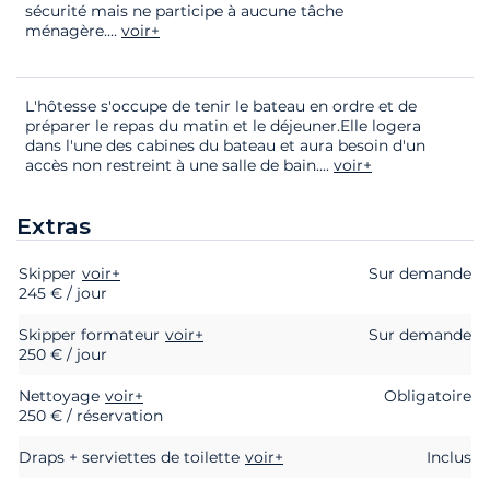
sécurité mais ne participe à aucune tâche
ménagère.
...
voir+
L'hôtesse s'occupe de tenir le bateau en ordre et de
préparer le repas du matin et le déjeuner.Elle logera
dans l'une des cabines du bateau et aura besoin d'un
accès non restreint à une salle de bain.
...
voir+
Extras
Skipper
Extras
Statut
voir+
Prix
Sur demande
245 € / jour
Skipper formateur
voir+
Sur demande
250 € / jour
Nettoyage
voir+
Obligatoire
250 € / réservation
Draps + serviettes de toilette
voir+
Inclus