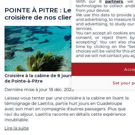
With our 8
partners
, we 
technologies to collect and/
POINTE À PITRE : Les retours de
from your device.
We use this data to provide 
croisière de nos clients
and advertising, to measure t
and advertising, to study ou
services.
You can accept all cookies an
consent, or reject them by
accepting". You can also ch
time by clicking on the "Set
choices will be valid for this 
and we will not contact you a
Accep
Croisière à la cabine de 8 jours en Guadeloupe au départ
de Pointe-à-Pitre
Set your p
Dernière mise à jour
18 déc. 2023
Laissez-vous tenter par une croisière à la cabine en lisant le
témoignage de Laetitia, partie huit jours en Guadeloupe
avec son mari en compagnie d'autres passagers. Plus que
ravi du séjour, Laetitia raconte en détails cette expérience
inoubliable.
Lire la suite