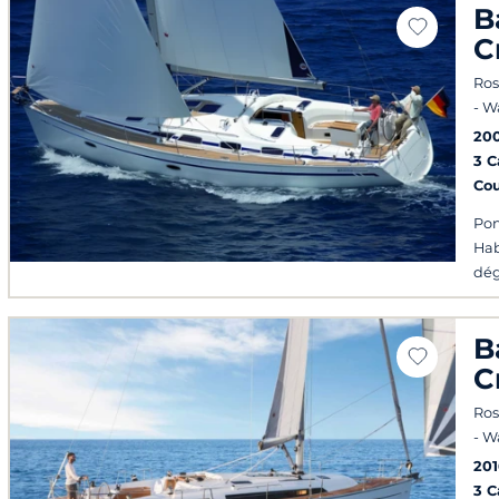
B
C
Ros
- 
20
3 
Co
Pon
Hab
dé
B
C
Ros
- 
201
3 