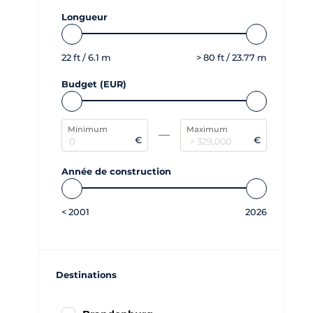
Longueur
22
ft /
6.1
m
>
80
ft /
23.77
m
Budget (EUR)
Minimum
Maximum
€
€
Année de construction
<
2001
2026
Destinations