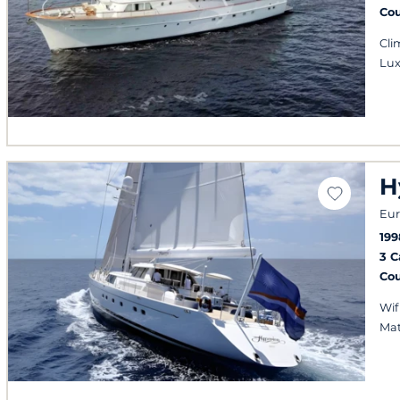
Co
Cli
Lu
H
Eur
199
3 
Co
Wif
Mat