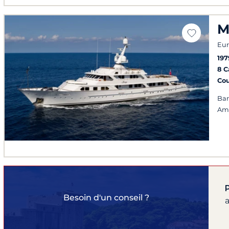
M
Eur
197
8 
Co
Bar
Am
Besoin d'un conseil ?