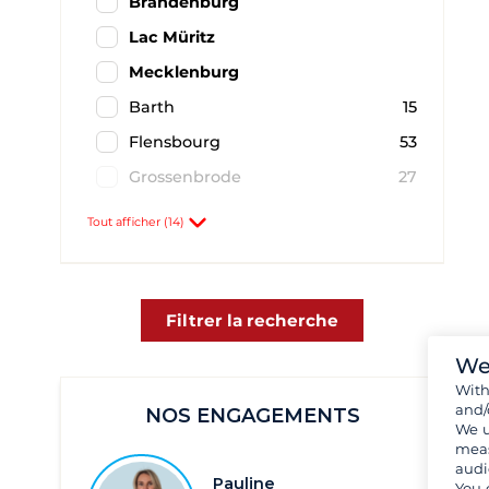
Brandenburg
Lac Müritz
Mecklenburg
Barth
15
Flensbourg
53
Grossenbrode
27
Göhren Lebbin
3
Tout afficher (14)
Hambourg
2
Heiligenhafen
70
Kiel
1
Filtrer la recherche
Plau am See
9
We
Rostock
39
Wit
and/
NOS ENGAGEMENTS
Röbel - Müritz
4
We u
meas
Rügen
47
audi
Pauline
You 