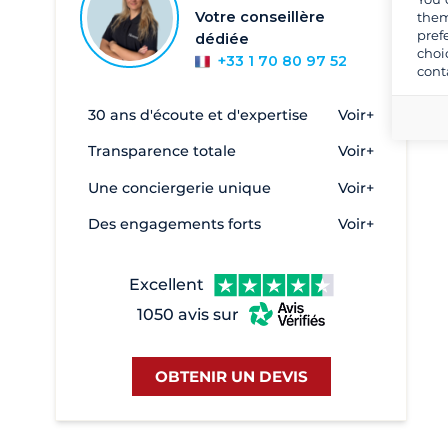
Warnemünde
31
Votre conseillère
them
Werder
2
pref
dédiée
choi
+33 1 70 80 97 52
cont
30 ans d'écoute et d'expertise
Voir+
Transparence totale
Voir+
Une conciergerie unique
Voir+
Des engagements forts
Voir+
Excellent
1050 avis sur
OBTENIR UN DEVIS