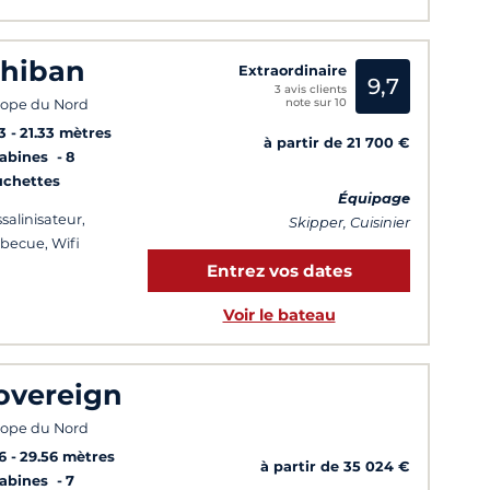
chiban
Extraordinaire
9,7
3 avis clients
note sur 10
ope du Nord
3
21.33 mètres
à partir de 21 700 €
Cabines
8
uchettes
Équipage
salinisateur,
Skipper, Cuisinier
becue, Wifi
Entrez vos dates
Voir le bateau
overeign
ope du Nord
6
29.56 mètres
à partir de 35 024 €
Cabines
7