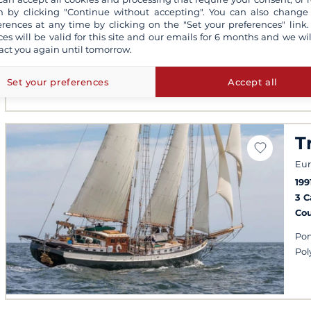
7 
 by clicking "Continue without accepting". You can also change
erences at any time by clicking on the "Set your preferences" link.
Co
ces will be valid for this site and our emails for 6 months and we wil
act you again until tomorrow.
Cli
Am
Set your preferences
Accept all
T
Eur
199
3 
Co
Pon
Pol