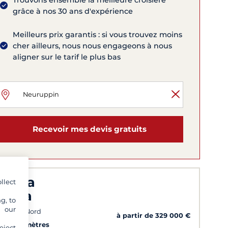
Trouvons ensemble la meilleure croisière
grâce à nos 30 ans d'expérience
Meilleurs prix garantis : si vous trouvez moins
cher ailleurs, nous nous engageons à nous
aligner sur le tarif le plus bas
Recevoir mes devis gratuits
agna
llect
recia
g, to
y our
ope du Nord
à partir de 329 000 €
6
63.8 mètres
eject