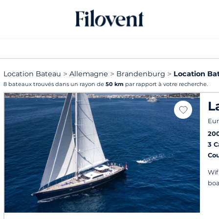
Location Bateau
Allemagne
Brandenburg
Location Ba
8 bateaux trouvés dans un rayon de
50 km
par rapport à votre recherche.
L
Eur
20
3 
Co
Wif
bo