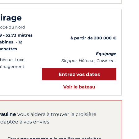
irage
ope du Nord
9
52.73 mètres
à partir de 200 000 €
Cabines
12
uchettes
Équipage
becue, Luxe,
Skipper, Hôtesse, Cuisinier...
énagement
Entrez vos dates
Voir le bateau
Pauline
vous aidera à trouver la croisière
adaptée à vos envies