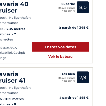
avaria 40
Superbe
8,0
10 avis clients
ruiser
note sur 10
tock - Heiligenhafen
Warnemünde
à partir de 1 348 €
09
12.35 mètres
Cabines
7
uchettes
Entrez vos dates
t spacieux,
itabilité, Cockpit
Voir le bateau
gagé
avaria
Très bien
7,9
10 avis clients
ruiser 41
note sur 10
tock - Heiligenhafen
Warnemünde
à partir de 1 598 €
6
11.99 mètres
Cabines
8