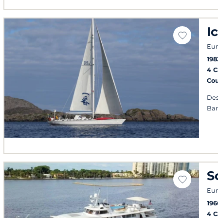
I
Eur
198
4 
Co
Des
Bar
S
Eur
196
4 