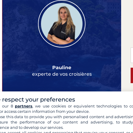
Pauline
experte de vos croisières
 respect your preferences
M
h our 8
partners
, we use cookies or equivalent technologies to co
or access certain information from your device.
G
se this data to provide you with personalised content and advertisin
ure the performance of our content and advertising, to stud
Eur
ence and to develop our services.
198
can accept all cookies and processing that require your consent, or r