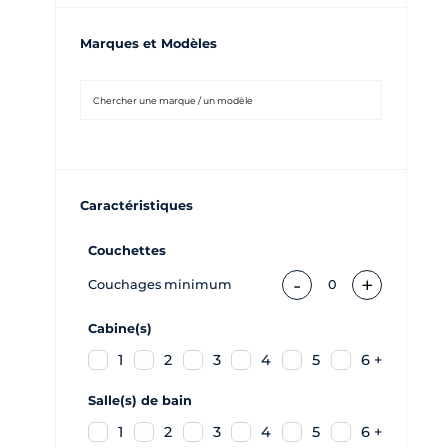
Marques et Modèles
Caractéristiques
Couchettes
-
+
Couchages minimum
0
Cabine(s)
1
2
3
4
5
6 +
Salle(s) de bain
1
2
3
4
5
6 +