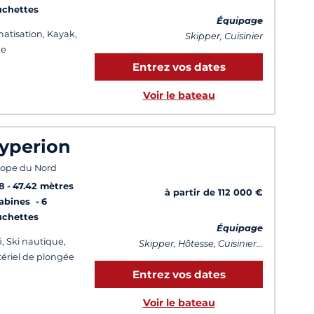
uchettes
Équipage
matisation, Kayak,
Skipper, Cuisinier
xe
Entrez vos dates
Voir le bateau
yperion
ope du Nord
8
47.42 mètres
à partir de 112 000 €
Cabines
6
uchettes
Équipage
i, Ski nautique,
Skipper, Hôtesse, Cuisinier...
ériel de plongée
Entrez vos dates
Voir le bateau