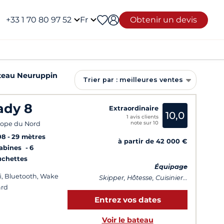
+33 1 70 80 97 52
Fr
Obtenir un devis
teau Neuruppin
Trier par : meilleures ventes
ady 8
Extraordinaire
10,0
1 avis clients
note sur 10
ope du Nord
08
29 mètres
à partir de 42 000 €
Cabines
6
uchettes
Équipage
i, Bluetooth, Wake
Skipper, Hôtesse, Cuisinier...
ard
Entrez vos dates
Voir le bateau