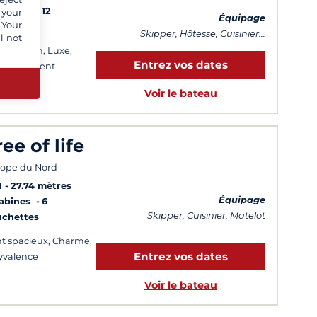
Cabines
12
 your
Équipage
 Your
uchettes
Skipper, Hôtesse, Cuisinier...
l not
matisation, Luxe,
Entrez vos dates
énagement
Voir le bateau
ree of life
ope du Nord
1
27.74 mètres
Équipage
Cabines
6
Skipper, Cuisinier, Matelot
uchettes
t spacieux, Charme,
Entrez vos dates
yvalence
Voir le bateau