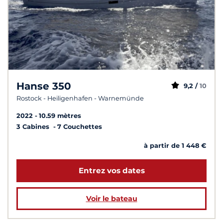
Hanse 350
9,2 /
10
Rostock - Heiligenhafen - Warnemünde
2022
10.59 mètres
3 Cabines
7 Couchettes
à partir de 1 448 €
Entrez vos dates
Voir le bateau