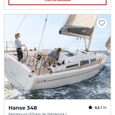
Hanse 348
9,3 /
10
Flensbourg (325 km de Zehdenick )