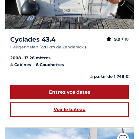
Cyclades 43.4
9,0 /
10
Heiligenhafen (220 km de Zehdenick )
2008
13.26 mètres
4 Cabines
8 Couchettes
à partir de 1 748 €
Entrez vos dates
Voir le bateau