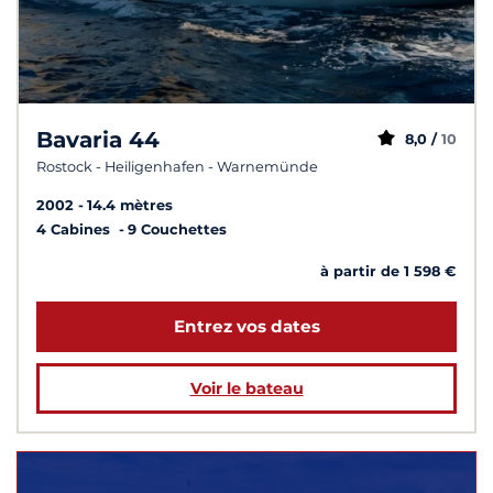
Bavaria 44
8,0 /
10
Rostock - Heiligenhafen - Warnemünde
2002
14.4 mètres
4 Cabines
9 Couchettes
à partir de 1 598 €
Entrez vos dates
Voir le bateau