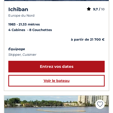
Ichiban
9,7 /
10
Europe du Nord
1983
21.33 mètres
4 Cabines
8 Couchettes
à partir de 21 700 €
Équipage
Skipper, Cuisinier
Entrez vos dates
Voir le bateau