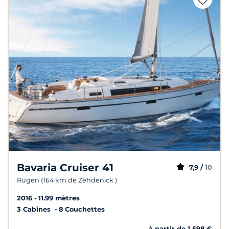
Bavaria Cruiser 41
7,9 /
10
Rügen (164 km de Zehdenick )
2016
11.99 mètres
3 Cabines
8 Couchettes
à partir de 1 598 €