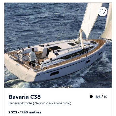
Bavaria C38
8,6 /
10
Grossenbrode (214 km de Zehdenick )
2023
11.98 mètres