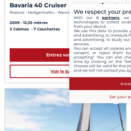
Bavaria 40 Cruiser
8,0 /
10
We respect your pr
Rostock - Heiligenhafen - Warnemünde
With our 8
partners
, we 
technologies to collect and/
2009
12.35 mètres
from your device.
3 Cabines
7 Couchettes
We use this data to provide 
and advertising, to measure t
and advertising, to study ou
à partir de 1 348 €
services.
You can accept all cookies an
consent, or reject them by
Entrez vos dates
accepting". You can also ch
time by clicking on the "Set
choices will be valid for this 
and we will not contact you a
Voir le bateau
Accep
Set your p