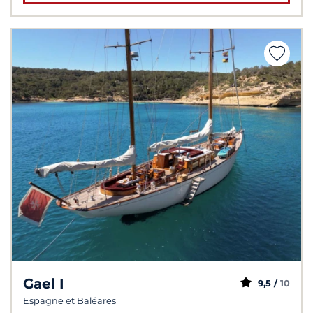
Gael I
9,5 /
10
Espagne et Baléares