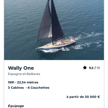
Wally One
9,5 /
10
Espagne et Baléares
1991
22.34 mètres
3 Cabines
6 Couchettes
à partir de 30 000 €
Équipage