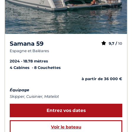
Samana 59
9,7 /
10
Espagne et Baléares
2024
18.78 mètres
4 Cabines
8 Couchettes
à partir de 36 000 €
Équipage
Skipper, Cuisinier, Matelot
Entrez vos dates
Voir le bateau