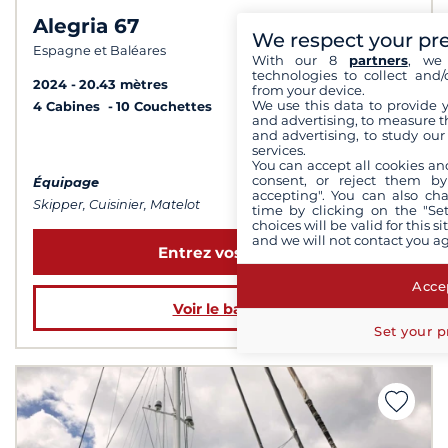
Alegria 67
9,8 /
10
We respect your pr
Espagne et Baléares
With our 8
partners
, we 
technologies to collect and/
2024
20.43 mètres
from your device.
We use this data to provide 
4 Cabines
10 Couchettes
and advertising, to measure t
and advertising, to study ou
à partir de 55 000 €
services.
You can accept all cookies an
consent, or reject them by
Équipage
accepting". You can also ch
Skipper, Cuisinier, Matelot
time by clicking on the "Set
choices will be valid for this 
and we will not contact you a
Entrez vos dates
Accep
Voir le bateau
Set your p