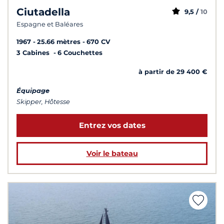
Ciutadella
9,5 /
10
Espagne et Baléares
1967
25.66 mètres
670 CV
3 Cabines
6 Couchettes
à partir de 29 400 €
Équipage
Skipper, Hôtesse
Entrez vos dates
Voir le bateau