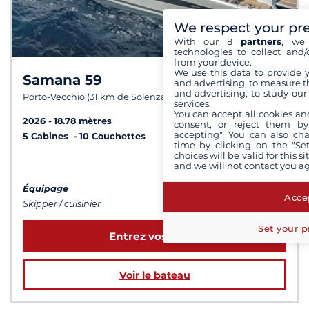
We respect your pr
With our 8
partners
, we 
technologies to collect and/
from your device.
We use this data to provide 
Samana 59
9,4 /
10
and advertising, to measure t
and advertising, to study ou
Porto-Vecchio (31 km de Solenzara)
services.
You can accept all cookies an
2026
18.78 mètres
consent, or reject them by
accepting". You can also ch
5 Cabines
10 Couchettes
time by clicking on the "Set
choices will be valid for this 
à partir de 22 900 €
and we will not contact you a
Équipage
Accep
Skipper / cuisinier
Set your p
Entrez vos dates
Voir le bateau