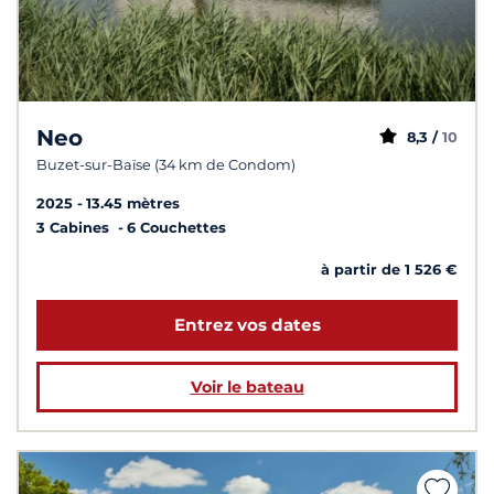
Neo
8,3 /
10
Buzet-sur-Baïse (34 km de Condom)
2025
13.45 mètres
3 Cabines
6 Couchettes
à partir de 1 526 €
Entrez vos dates
Voir le bateau