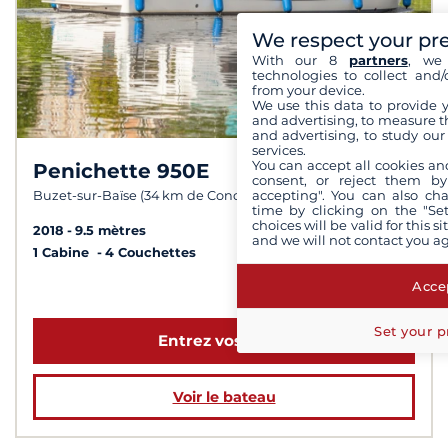
We respect your pr
With our 8
partners
, we 
technologies to collect and/
from your device.
We use this data to provide 
and advertising, to measure t
and advertising, to study ou
services.
You can accept all cookies an
Penichette 950E
8,3 /
10
consent, or reject them by
accepting". You can also ch
Buzet-sur-Baïse (34 km de Condom)
time by clicking on the "Set
choices will be valid for this 
2018
9.5 mètres
and we will not contact you a
1 Cabine
4 Couchettes
Accep
à partir de 1 414 €
Set your p
Entrez vos dates
Voir le bateau