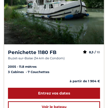
Penichette 1180 FB
8,3 /
10
Buzet-sur-Baïse (34 km de Condom)
2005
11.8 mètres
3 Cabines
7 Couchettes
à partir de 1 904 €
Entrez vos dates
Voir le bateau