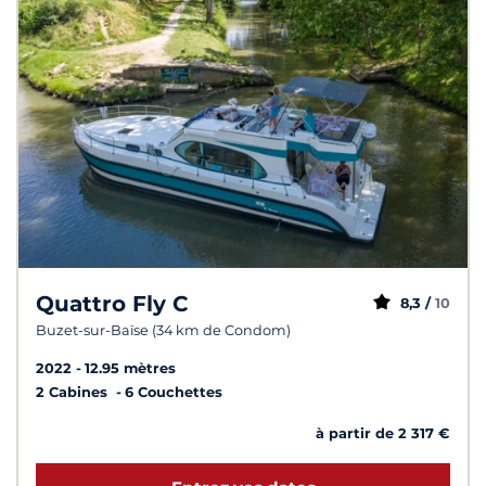
Quattro Fly C
8,3 /
10
Buzet-sur-Baïse (34 km de Condom)
2022
12.95 mètres
2 Cabines
6 Couchettes
à partir de 2 317 €