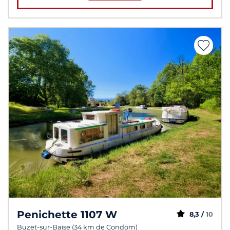
Penichette 1107 W
8,3 /
10
Buzet-sur-Baïse (34 km de Condom)