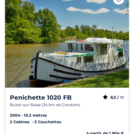
Penichette 1020 FB
8,3 /
10
Buzet-sur-Baïse (34 km de Condom)
2004
10.2 mètres
2 Cabines
5 Couchettes
à partir de 1 904 €