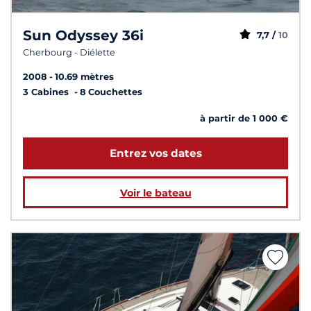
Sun Odyssey 36i
7,7 /
10
Cherbourg - Diélette
2008
10.69 mètres
3 Cabines
8 Couchettes
à partir de 1 000 €
Entrez vos dates
Voir le bateau