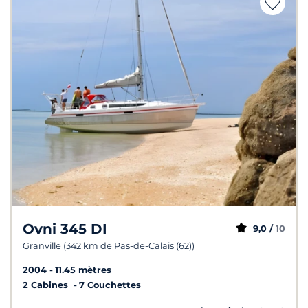
Ovni 345 DI
9,0 /
10
Granville (342 km de Pas-de-Calais (62))
2004
11.45 mètres
2 Cabines
7 Couchettes