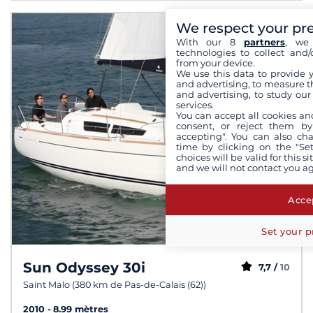
We respect your pr
With our 8
partners
, we 
technologies to collect and/
from your device.
We use this data to provide 
and advertising, to measure t
and advertising, to study ou
services.
You can accept all cookies an
consent, or reject them by
accepting". You can also ch
time by clicking on the "Set
choices will be valid for this 
and we will not contact you a
Accep
Set your p
Sun Odyssey 30i
7,7 /
10
Saint Malo (380 km de Pas-de-Calais (62))
2010
8.99 mètres