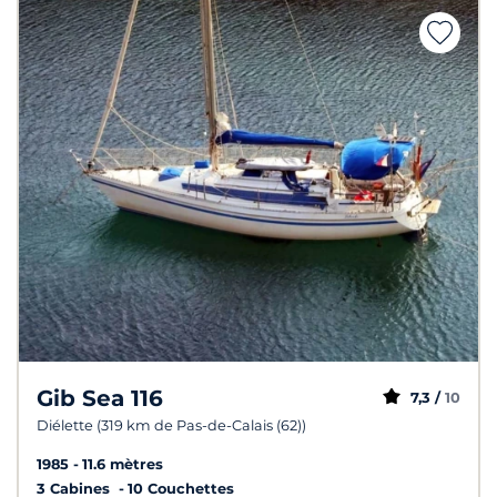
Gib Sea 116
7,3 /
10
Diélette (319 km de Pas-de-Calais (62))
1985
11.6 mètres
3 Cabines
10 Couchettes