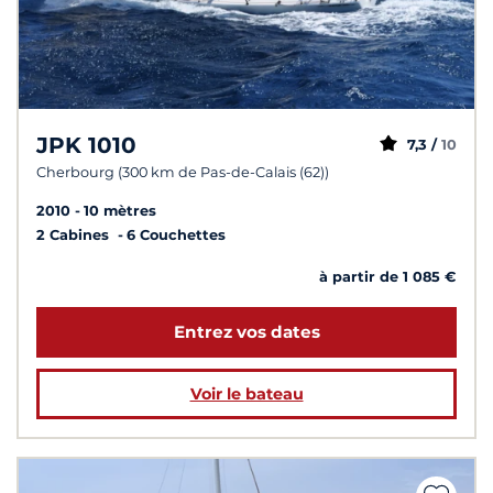
JPK 1010
7,3 /
10
Cherbourg (300 km de Pas-de-Calais (62))
2010
10 mètres
2 Cabines
6 Couchettes
à partir de 1 085 €
Entrez vos dates
Voir le bateau