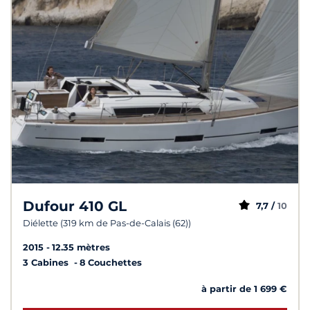
Dufour 410 GL
7,7 /
10
Diélette (319 km de Pas-de-Calais (62))
2015
12.35 mètres
3 Cabines
8 Couchettes
à partir de 1 699 €