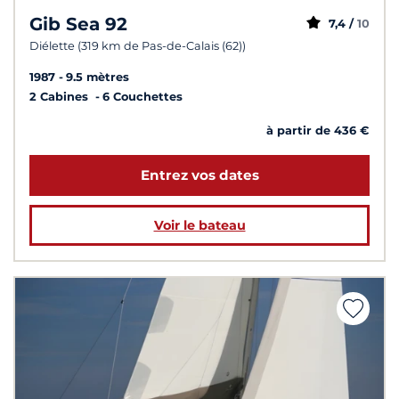
Gib Sea 92
7,4 /
10
Diélette (319 km de Pas-de-Calais (62))
1987
9.5 mètres
2 Cabines
6 Couchettes
à partir de 436 €
Entrez vos dates
Voir le bateau