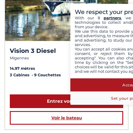
We respect your pr
With our 8
partners
, we 
technologies to collect and/
from your device.
We use this data to provide 
and advertising, to measure t
and advertising, to study ou
services.
You can accept all cookies an
Vision 3 Diesel
8,0 /
10
consent, or reject them by
accepting". You can also ch
Migennes
time by clicking on the "Set
choices will be valid for this 
14.97 mètres
and we will not contact you a
3 Cabines
9 Couchettes
Accep
à partir de 2 619 €
Set your p
Entrez vos dates
Voir le bateau