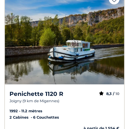
Penichette 1120 R
8,3 /
10
Joigny (9 km de Migennes)
1992
11.2 mètres
2 Cabines
6 Couchettes
à partir de 1 554 €