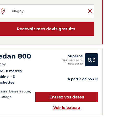
Recevoir mes devis gratuits
edan 800
Superbe
8,3
798 avis clients
note sur 10
gny
02
8 mètres
abine
3
à partir de 553 €
uchettes
rasse, Barre à roue,
Entrez vos dates
uffage
Voir le bateau