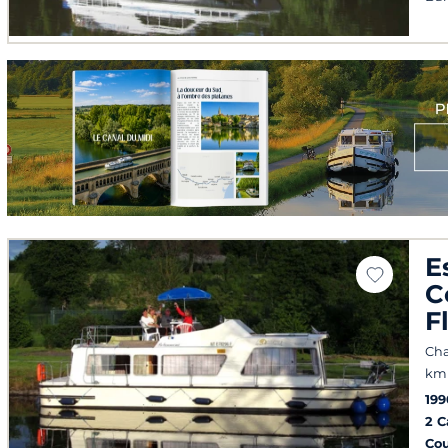
E
C
F
Cha
km 
199
2 
Co