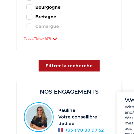
Bourgogne
Bretagne
Camargue
Canal du Midi
Tout afficher (67)
Charente
Franche-Comté
Lot
Filtrer la recherche
Midi-Pyrénées
Tarn
NOS ENGAGEMENTS
Vosges
We
Agde
15
Wit
Pauline
Angoulême
17
and/
Votre conseillère
We u
Argens
23
meas
dédiée
audi
+33 1 70 80 97 52
Bellegarde
22
You 