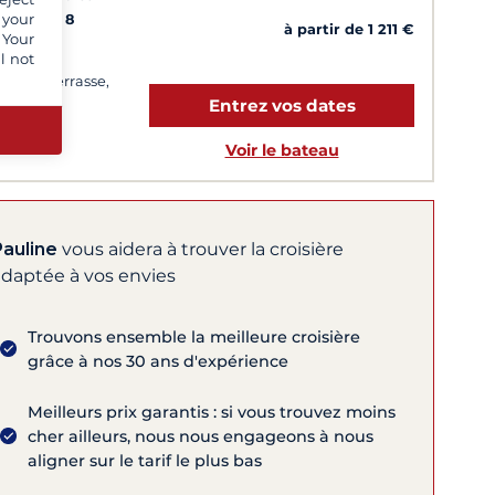
 your
Cabines
8
à partir de 1 211 €
 Your
uchettes
l not
bridge, Terrasse,
Entrez vos dates
re à roue
Voir le bateau
Pauline
vous aidera à trouver la croisière
adaptée à vos envies
Trouvons ensemble la meilleure croisière
grâce à nos 30 ans d'expérience
Meilleurs prix garantis : si vous trouvez moins
cher ailleurs, nous nous engageons à nous
aligner sur le tarif le plus bas