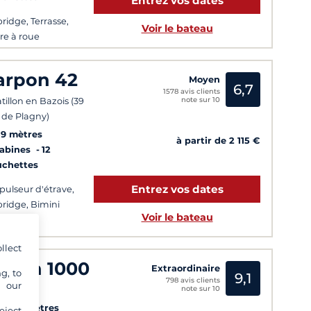
Entrez vos dates
bridge, Terrasse,
Voir le bateau
re à roue
arpon 42
Moyen
6,7
1578 avis clients
note sur 10
tillon en Bazois (39
de Plagny)
39 mètres
à partir de 2 115 €
Cabines
12
uchettes
Entrez vos dates
pulseur d'étrave,
bridge, Bimini
Voir le bateau
llect
edan 1000
Extraordinaire
g, to
9,1
798 avis clients
y our
note sur 10
gny
4
10 mètres
eject