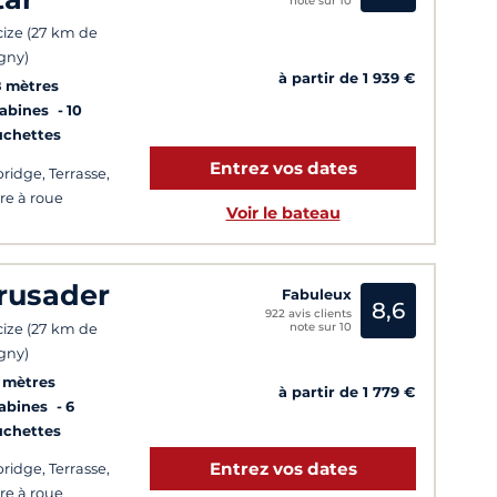
note sur 10
ize (27 km de
gny)
à partir de 1 939 €
8 mètres
Cabines
10
uchettes
Entrez vos dates
bridge, Terrasse,
re à roue
Voir le bateau
rusader
Fabuleux
8,6
922 avis clients
note sur 10
ize (27 km de
gny)
9 mètres
à partir de 1 779 €
Cabines
6
uchettes
Entrez vos dates
bridge, Terrasse,
re à roue