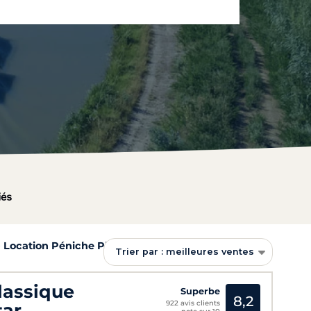
Location Péniche Plagny
Trier par : meilleures ventes
lassique
Superbe
8,2
922 avis clients
tar