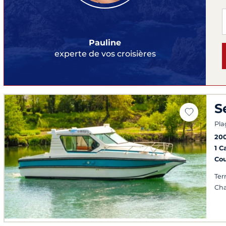
Pauline
experte de vos croisières
S
Pla
20
1 C
Co
Ter
Cha