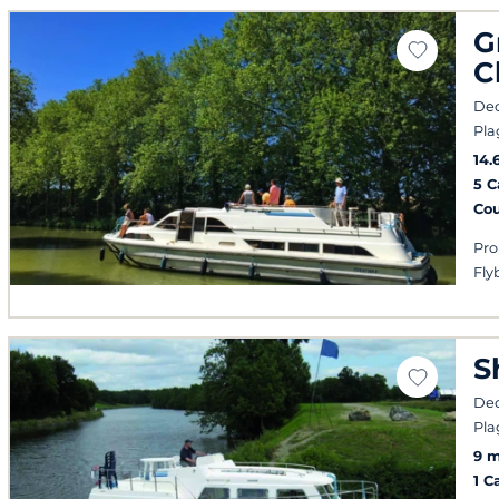
G
C
Dec
Pla
14.
5 
Co
Pro
Fly
S
Dec
Pla
9 m
1 C