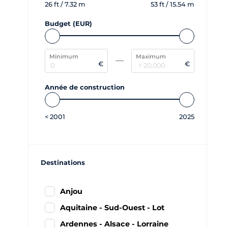
26
ft /
7.32
m
53
ft /
15.54
m
Budget (EUR)
Minimum
Maximum
€
€
Année de construction
<
2001
2025
Destinations
Anjou
Aquitaine - Sud-Ouest - Lot
Ardennes - Alsace - Lorraine