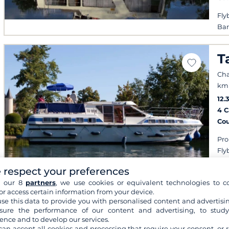
Fly
Bar
T
Cha
km 
12.
4 
Co
Pro
Fly
 respect your preferences
h our 8
partners
, we use cookies or equivalent technologies to co
or access certain information from your device.
S
se this data to provide you with personalised content and advertisin
ure the performance of our content and advertising, to stud
Pla
ence and to develop our services.
199
can accept all cookies and processing that require your consent, or r