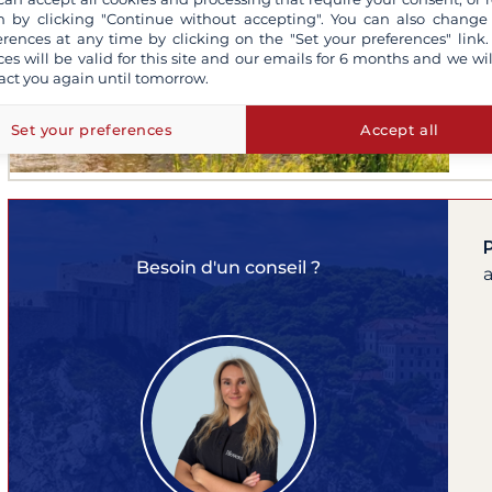
 by clicking "Continue without accepting". You can also change
3 
erences at any time by clicking on the "Set your preferences" link.
Co
ces will be valid for this site and our emails for 6 months and we wil
act you again until tomorrow.
Fly
Bar
Set your preferences
Accept all
Besoin d'un conseil ?