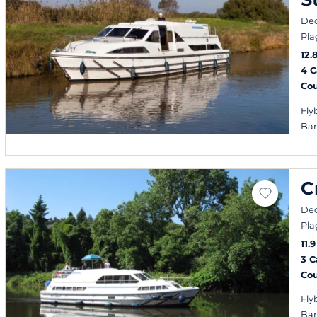
Dec
Pla
12.
4 
Co
Fly
Bar
C
Dec
Pla
11.
3 
Co
Fly
Bar