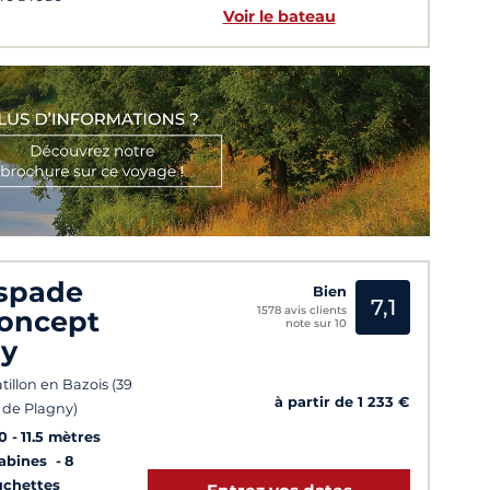
Voir le bateau
spade
Bien
7,1
1578 avis clients
oncept
note sur 10
ly
tillon en Bazois (39
à partir de 1 233 €
de Plagny)
0
11.5 mètres
Cabines
8
uchettes