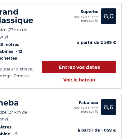
rand
Superbe
8,0
922 avis clients
lassique
note sur 10
ize (27 km de
gny)
à partir de 2 599 €
63 mètres
Cabines
12
uchettes
Entrez vos dates
pulseur d'étrave,
bridge, Terrasse
Voir le bateau
heba
Fabuleux
8,6
922 avis clients
note sur 10
ize (27 km de
gny)
ètres
à partir de 1 059 €
abine
5