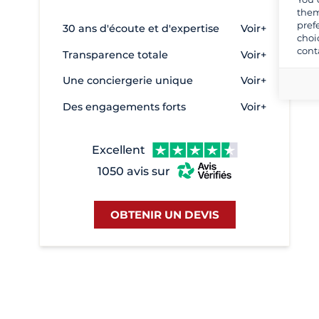
them
Bram
6
pref
30 ans d'écoute et d'expertise
Voir+
choi
Branges
32
cont
Transparence totale
Voir+
Briare
4
Une conciergerie unique
Voir+
Buzet-sur-Baïse
14
Des engagements forts
Voir+
Cahors
14
Carcassonne
6
Excellent
Carnon
21
1050 avis sur
Castelnaudary
32
Castelsarrasin
3
OBTENIR UN DEVIS
Chatillon en Bazois
5
Chenillé-Changé
13
Cognac
9
Colombiers
16
Corbigny
29