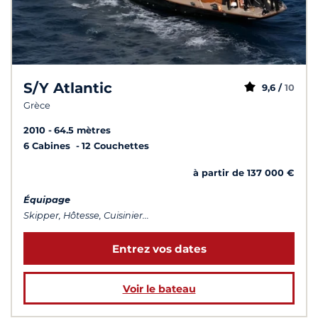
S/Y Atlantic
9,6 /
10
Grèce
2010
64.5 mètres
6 Cabines
12 Couchettes
à partir de 137 000 €
Équipage
Skipper, Hôtesse, Cuisinier...
Entrez vos dates
Voir le bateau