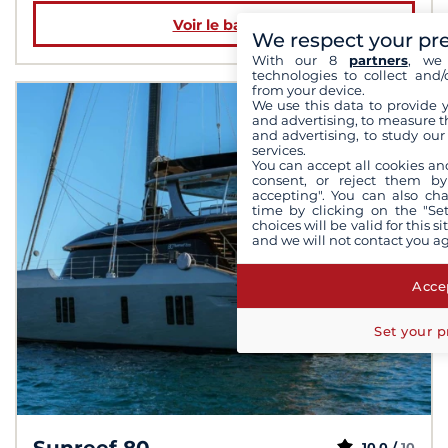
Voir le bateau
We respect your pr
With our 8
partners
, we 
technologies to collect and/
from your device.
We use this data to provide 
and advertising, to measure t
and advertising, to study ou
services.
You can accept all cookies an
consent, or reject them by
accepting". You can also ch
time by clicking on the "Set
choices will be valid for this 
and we will not contact you a
Accep
Set your p
Sunreef 80
10,0 /
10