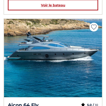
Voir le bateau
Aicon 64 Fly
5,0 /
10