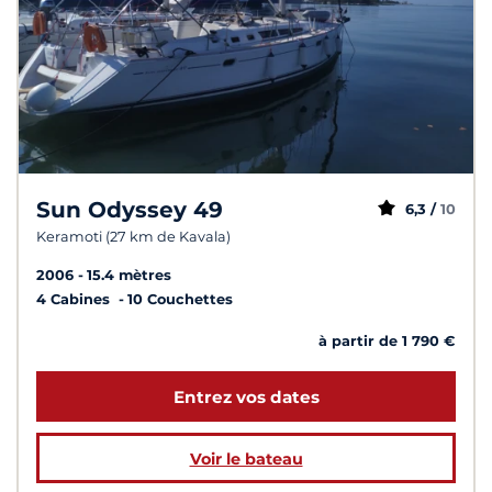
Sun Odyssey 49
6,3 /
10
Keramoti (27 km de Kavala)
2006
15.4 mètres
4 Cabines
10 Couchettes
à partir de 1 790 €
Entrez vos dates
Voir le bateau