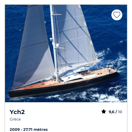
Ych2
9,6 /
10
Grèce
2009
27.71 mètres