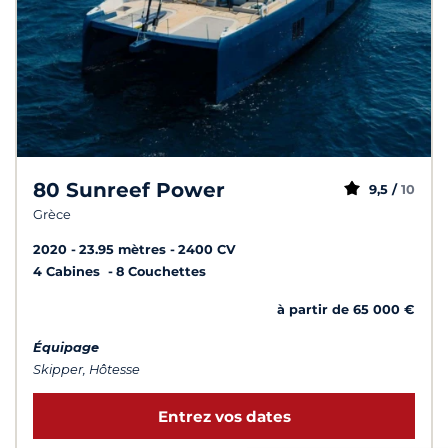
80 Sunreef Power
9,5 /
10
Grèce
2020
23.95 mètres
2400 CV
4 Cabines
8 Couchettes
à partir de 65 000 €
Équipage
Skipper, Hôtesse
Entrez vos dates