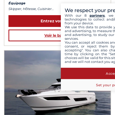
Équipage
Skipper, Hôtesse, Cuisinier...
We respect your pr
With our 8
partners
, we 
technologies to collect and/
Entrez vos dates
from your device.
We use this data to provide 
and advertising, to measure t
and advertising, to study ou
Voir le bateau
services.
You can accept all cookies an
consent, or reject them by
accepting". You can also ch
time by clicking on the "Set
choices will be valid for this 
and we will not contact you a
Accep
Set your p