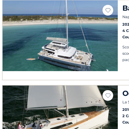
B
Nap
20
4 
Co
Sco
sco
pad
O
La 
20
2 
Co