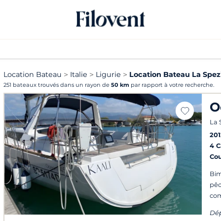
Location Bateau
Italie
Ligurie
Location Bateau La Spez
251 bateaux trouvés dans un rayon de
50 km
par rapport à votre recherche.
O
La 
201
4 
Co
Bim
pêc
com
Dép