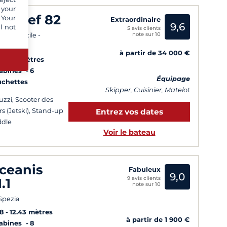
 your
unreef 82
 Your
Extraordinaire
9,6
l not
5 avis clients
note sur 10
es et Sicile -
daigne
à partir de 34 000 €
2
25 mètres
Cabines
6
Équipage
uchettes
Skipper, Cuisinier, Matelot
uzzi, Scooter des
s (Jetski), Stand-up
Entrez vos dates
dle
Voir le bateau
ceanis
Fabuleux
9,0
9 avis clients
.1
note sur 10
Spezia
8
12.43 mètres
à partir de 1 900 €
Cabines
8