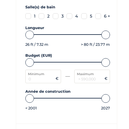
Salle(s) de bain
1
2
3
4
5
6 +
Longueur
26
ft /
7.32
m
>
80
ft /
23.77
m
Budget (EUR)
Minimum
Maximum
€
€
Année de construction
<
2001
2027