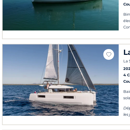
Co
Bim
éle
Con
L
La 
202
4 
Co
Bai
sola
Dép
les