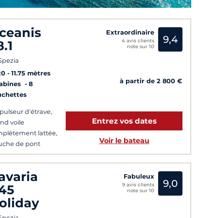
ceanis
Extraordinaire
9,4
4 avis clients
8.1
note sur 10
Spezia
20
11.75 mètres
à partir de 2 800 €
Cabines
8
uchettes
pulseur d'étrave,
Entrez vos dates
nd voile
plètement lattée,
Voir le bateau
che de pont
arts possibles tous
 jours
avaria
Fabuleux
9,0
9 avis clients
45
note sur 10
oliday
Spezia