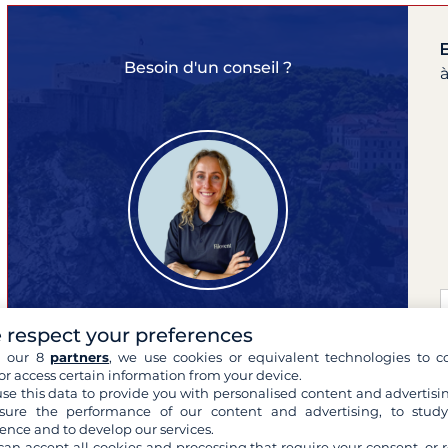
Besoin d'un conseil ?
à
 respect your preferences
Eléa
h our 8
partners
, we use cookies or equivalent technologies to co
or access certain information from your device.
experte de vos croisières
se this data to provide you with personalised content and advertisin
ure the performance of our content and advertising, to stud
ence and to develop our services.
can accept all cookies and processing that require your consent, or r