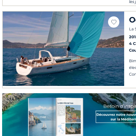
les
O
La 
201
4 
Co
Bim
éle
Con