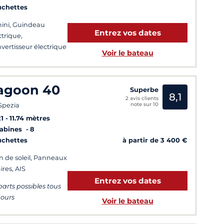
uchettes
ini, Guindeau
Entrez vos dates
ctrique,
vertisseur électrique
Voir le bateau
agoon 40
Superbe
8,1
2 avis clients
note sur 10
Spezia
1
11.74 mètres
Cabines
8
à partir de 3 400 €
uchettes
n de soleil, Panneaux
ires, AIS
Entrez vos dates
arts possibles tous
 jours
Voir le bateau