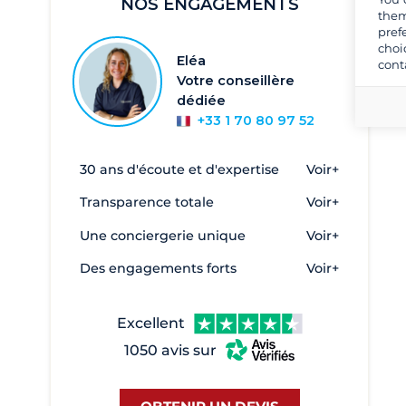
NOS ENGAGEMENTS
Sicile et îles Éoliennes
them
pref
Sud de la Sardaigne
choi
Eléa
cont
Toscane et Elbe
Votre conseillère
Émilie-Romagne
dédiée
+33 1 70 80 97 52
Îles Égades
Îles éoliennes
30 ans d'écoute et d'expertise
Voir+
Alghero
2
Transparence totale
Voir+
Anzio
1
Une conciergerie unique
Voir+
Argentario
1
Des engagements forts
Voir+
Bari
1
Brindisi
1
Excellent
Cagliari
47
1050 avis sur
Cala de Medici
45
Cannigione
73