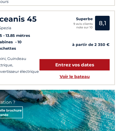
 jours
ceanis 45
Superbe
8,1
9 avis clients
note sur 10
Spezia
5
13.85 mètres
Cabines
10
à partir de 2 350 €
uchettes
ini, Guindeau
Entrez vos dates
ctrique,
vertisseur électrique
Voir le bateau