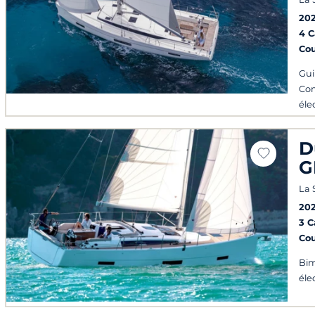
20
4 
Co
Gui
Con
éle
d'é
D
G
La 
202
3 
Co
Bim
éle