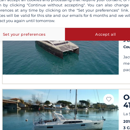
 by clicking "Continue without accepting". You can also change
S
erences at any time by clicking on the "Set your preferences" link.
ces will be valid for this site and our emails for 6 months and we wil
Napl
act you again until tomorrow.
Sar
201
Set your preferences
Accept all
3 
Co
Jac
mer
pad
O
41
La 
201
3 