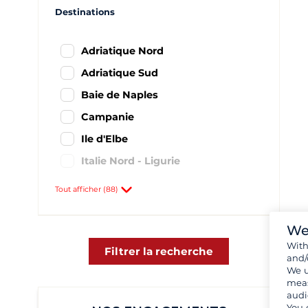
Destinations
Adriatique Nord
Adriatique Sud
Baie de Naples
Campanie
Ile d'Elbe
Italie Nord - Ligurie
Italie Sud Ouest
Tout afficher (88)
Latium et région de Rome
Les Pouilles
We
Wit
Mer Ionienne Italienne
Filtrer la recherche
and/
We u
Nord de la Sardaigne
meas
Sardaigne
audi
You 