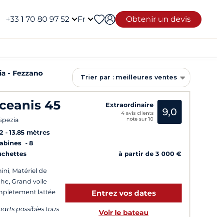
+33 1 70 80 97 52
Fr
Obtenir un devis
ia - Fezzano
Trier par : meilleures ventes
ceanis 45
Extraordinaire
9,0
4 avis clients
note sur 10
Spezia
2
13.85 mètres
Cabines
8
à partir de 3 000 €
uchettes
ini, Matériel de
he, Grand voile
plètement lattée
Entrez vos dates
arts possibles tous
Voir le bateau