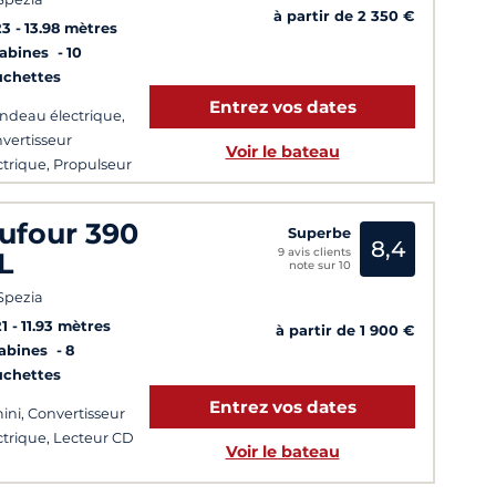
à partir de 2 350 €
23
13.98 mètres
Cabines
10
uchettes
Entrez vos dates
ndeau électrique,
vertisseur
Voir le bateau
ctrique, Propulseur
trave
ufour 390
Superbe
8,4
9 avis clients
L
note sur 10
Spezia
1
11.93 mètres
à partir de 1 900 €
Cabines
8
uchettes
Entrez vos dates
ini, Convertisseur
ctrique, Lecteur CD
Voir le bateau