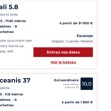
ali 5.8
les et Sicile
25
17.65 mètres
à partir de 31 000 €
Cabines
8
uchettes
Équipage
oter sous marin (sea
Skipper, Cuisinier, Matelot
oter), Stand-up
dle, Wifi
Entrez vos dates
Voir le bateau
ceanis 37
Extraordinaire
10,0
1 avis clients
note sur 10
Spezia
10
11.8 mètres
Cabines
6
à partir de 1 900 €
uchettes