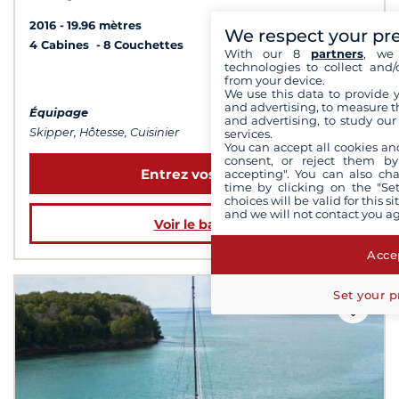
2016
19.96 mètres
We respect your pr
4 Cabines
8 Couchettes
With our 8
partners
, we 
technologies to collect and/
à partir de 23 000 €
from your device.
We use this data to provide 
and advertising, to measure t
Équipage
and advertising, to study ou
Skipper, Hôtesse, Cuisinier
services.
You can accept all cookies an
consent, or reject them by
Entrez vos dates
accepting". You can also ch
time by clicking on the "Set
choices will be valid for this 
and we will not contact you a
Voir le bateau
Accep
Set your p