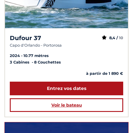
Dufour 37
8,4 /
10
Capo d'Orlando - Portorosa
2024
10.77 mètres
3 Cabines
8 Couchettes
à partir de 1 890 €
Entrez vos dates
Voir le bateau