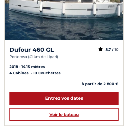
Dufour 460 GL
8,7 /
10
Portorosa (41 km de Lipari)
2018
14.15 mètres
4 Cabines
10 Couchettes
à partir de 2 800 €
Entrez vos dates
Voir le bateau