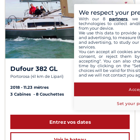
We respect your pr
With our 8
partners
, we 
technologies to collect and/
from your device.
We use this data to provide 
and advertising, to measure t
and advertising, to study ou
services.
You can accept all cookies an
consent, or reject them by
accepting". You can also ch
time by clicking on the "Set
Dufour 382 GL
7,8 /
10
choices will be valid for this 
and we will not contact you a
Portorosa (41 km de Lipari)
2018
11.23 mètres
Accep
3 Cabines
8 Couchettes
Set your p
à partir de 1 900 €
Entrez vos dates
Voir le bateau