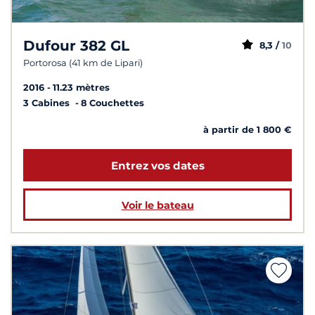
Dufour 382 GL
8,3 /
10
Portorosa (41 km de Lipari)
2016
11.23 mètres
3 Cabines
8 Couchettes
à partir de 1 800 €
Entrez vos dates
Voir le bateau