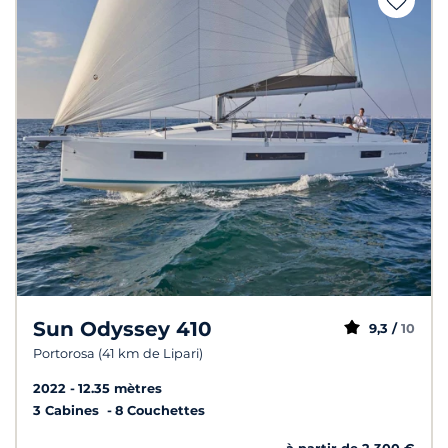
Sun Odyssey 410
9,3 /
10
Portorosa (41 km de Lipari)
2022
12.35 mètres
3 Cabines
8 Couchettes