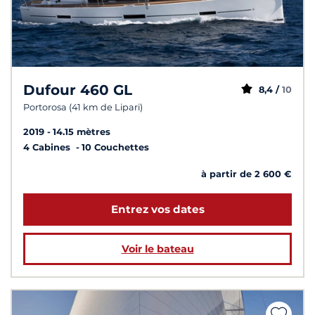
Dufour 460 GL
8,4 /
10
Portorosa (41 km de Lipari)
2019
14.15 mètres
4 Cabines
10 Couchettes
à partir de 2 600 €
Entrez vos dates
Voir le bateau