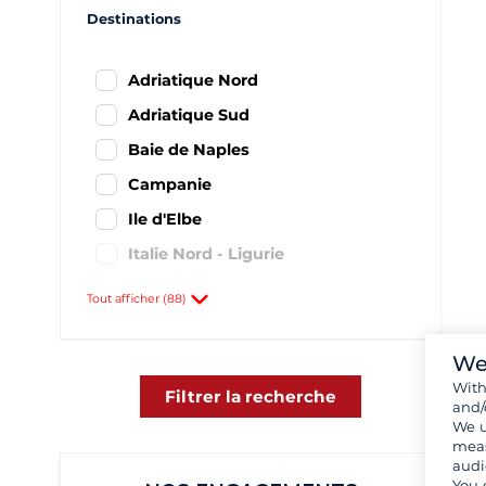
Destinations
Adriatique Nord
Adriatique Sud
Baie de Naples
Campanie
Ile d'Elbe
Italie Nord - Ligurie
Italie Sud Ouest
Tout afficher (88)
Latium et région de Rome
Les Pouilles
We
Wit
Mer Ionienne Italienne
Filtrer la recherche
and/
We u
Nord de la Sardaigne
meas
Sardaigne
audi
You 