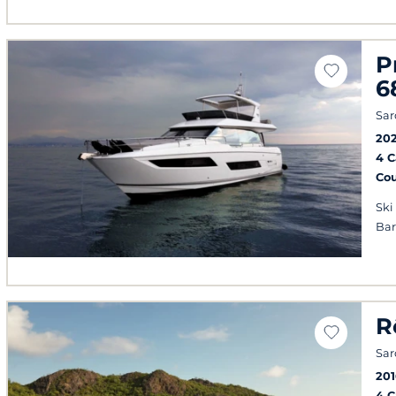
P
6
Sar
20
4 
Co
Ski
Ba
R
Sar
201
4 