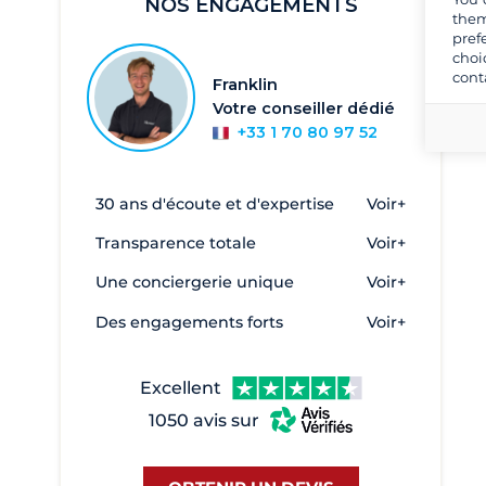
NOS ENGAGEMENTS
Sicile et îles Éoliennes
them
pref
Sud de la Sardaigne
choi
cont
Toscane et Elbe
Franklin
Votre conseiller dédié
Émilie-Romagne
+33 1 70 80 97 52
Îles Égades
Îles éoliennes
30 ans d'écoute et d'expertise
Voir+
Alghero
2
Transparence totale
Voir+
Anzio
1
Une conciergerie unique
Voir+
Argentario
1
Des engagements forts
Voir+
Bari
1
Brindisi
1
Excellent
Cagliari
47
1050 avis sur
Cala de Medici
45
Cannigione
73