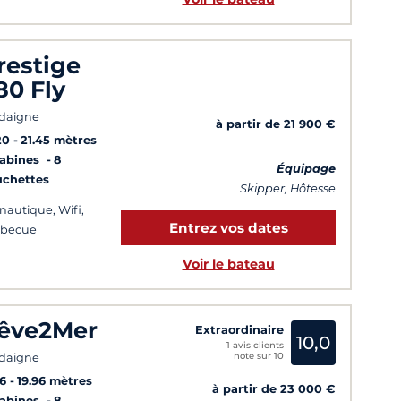
restige
80 Fly
daigne
à partir de 21 900 €
20
21.45 mètres
Cabines
8
Équipage
uchettes
Skipper, Hôtesse
 nautique, Wifi,
Entrez vos dates
rbecue
Voir le bateau
êve2Mer
Extraordinaire
10,0
1 avis clients
note sur 10
daigne
6
19.96 mètres
à partir de 23 000 €
Cabines
8