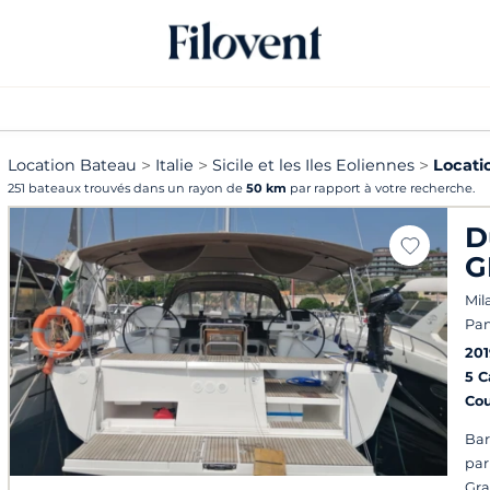
Location Bateau
Italie
Sicile et les Iles Eoliennes
Locati
251 bateaux trouvés dans un rayon de
50 km
par rapport à votre recherche.
D
G
Mil
Pan
201
5 
Co
Bar
par
Gra