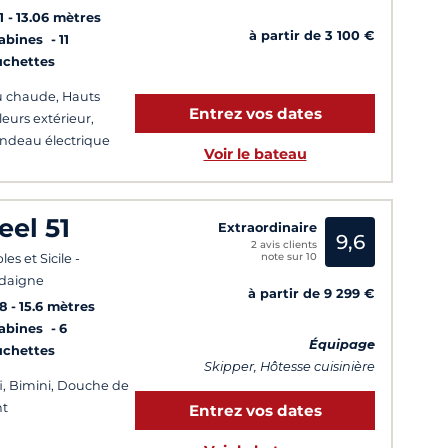
1
13.06 mètres
à partir de 3 100 €
Cabines
11
uchettes
 chaude, Hauts
Entrez vos dates
leurs extérieur,
ndeau électrique
Voir le bateau
eel 51
Extraordinaire
9,6
2 avis clients
note sur 10
es et Sicile -
daigne
à partir de 9 299 €
8
15.6 mètres
Cabines
6
Équipage
uchettes
Skipper, Hôtesse cuisinière
i, Bimini, Douche de
nt
Entrez vos dates