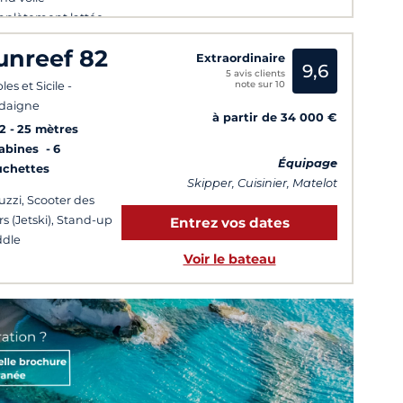
plètement lattée
unreef 82
Extraordinaire
9,6
5 avis clients
note sur 10
es et Sicile -
daigne
à partir de 34 000 €
2
25 mètres
Cabines
6
Équipage
uchettes
Skipper, Cuisinier, Matelot
uzzi, Scooter des
s (Jetski), Stand-up
Entrez vos dates
dle
Voir le bateau