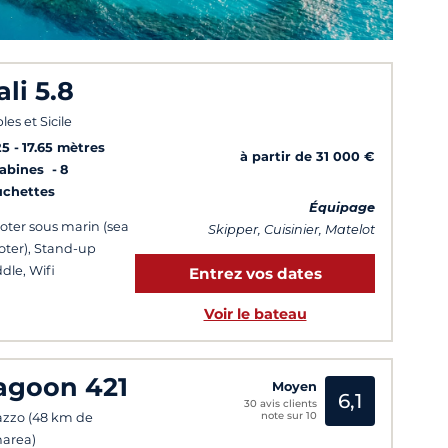
ali 5.8
les et Sicile
25
17.65 mètres
à partir de 31 000 €
Cabines
8
uchettes
Équipage
oter sous marin (sea
Skipper, Cuisinier, Matelot
oter), Stand-up
dle, Wifi
Entrez vos dates
Voir le bateau
agoon 421
Moyen
6,1
30 avis clients
note sur 10
azzo (48 km de
area)