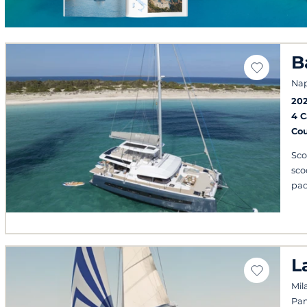
B
Nap
20
4 
Co
Sco
sco
pad
L
Mil
Pan