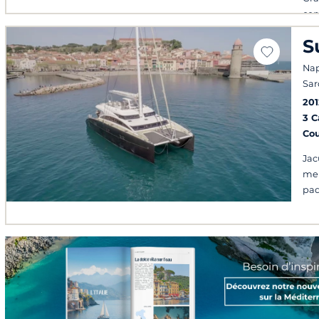
com
S
Napl
Sar
201
3 
Co
Jac
mer
pad