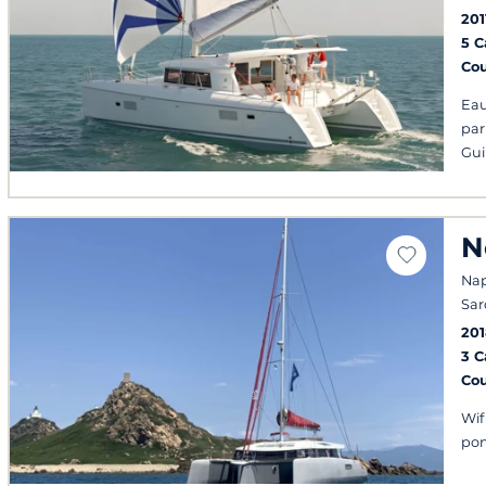
201
5 
Co
Eau
par
Gui
N
Napl
Sar
201
3 
Co
Wif
po