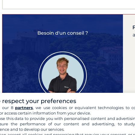
F
Besoin d'un conseil ?
 respect your preferences
h our 8
partners
, we use cookies or equivalent technologies to co
or access certain information from your device.
se this data to provide you with personalised content and advertisin
Franklin
ure the performance of our content and advertising, to stud
expert de vos croisières
ence and to develop our services.
can accept all cookies and processing that require your consent, or r