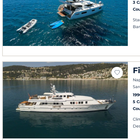
3 
Co
Sta
Ba
F
Napl
Sar
199
5 
Co
Cli
Des