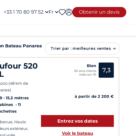
+33 1 70 80 97 52
Fr
Obtenir un devis
on Bateau Panarea
Trier par : meilleures ventes
ufour 520
Bien
7,3
30 avis clients
L
note sur 10
azzo (48 km de
area)
à partir de 2 200 €
9
15.2 mètres
Cabines
11
uchettes
Entrez vos dates
becue, Hauts
leurs extérieur,
Voir le bateau
nd voile