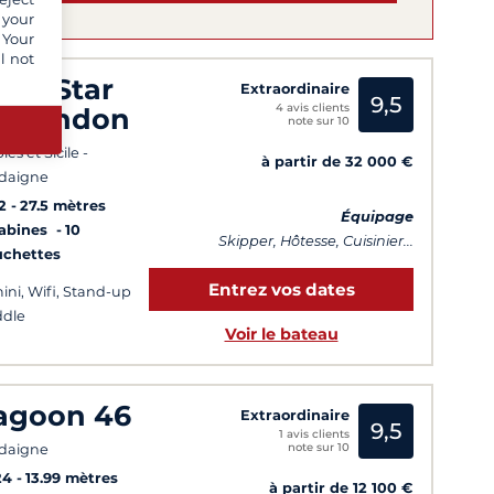
 your
 Your
l not
ark Star
Extraordinaire
9,5
4 avis clients
f London
note sur 10
es et Sicile -
à partir de 32 000 €
daigne
2
27.5 mètres
Équipage
Cabines
10
Skipper, Hôtesse, Cuisinier...
uchettes
Entrez vos dates
ini, Wifi, Stand-up
dle
Voir le bateau
agoon 46
Extraordinaire
9,5
1 avis clients
note sur 10
daigne
24
13.99 mètres
à partir de 12 100 €