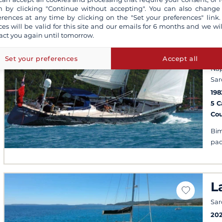
 by clicking "Continue without accepting". You can also change
erences at any time by clicking on the "Set your preferences" link.
ces will be valid for this site and our emails for 6 months and we wil
act you again until tomorrow.
D
O
Set your preferences
Accept all
Napl
Sar
198
5 
Co
Bim
pad
L
Sar
20