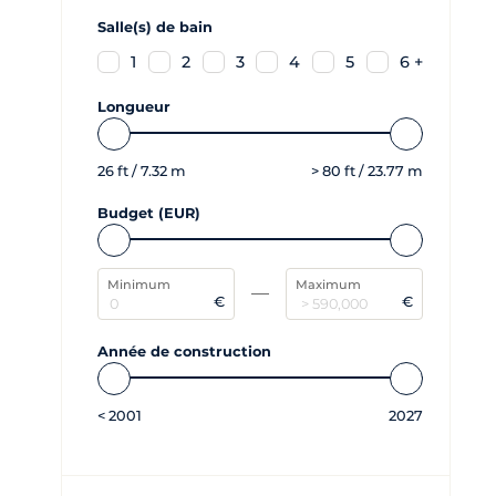
Salle(s) de bain
1
2
3
4
5
6 +
Longueur
26
ft /
7.32
m
>
80
ft /
23.77
m
Budget (EUR)
Minimum
Maximum
€
€
Année de construction
<
2001
2027