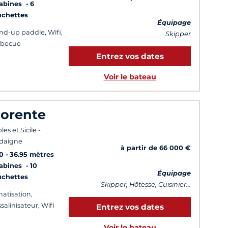
Cabines
6
uchettes
Équipage
nd-up paddle, Wifi,
Skipper
rbecue
Entrez vos dates
Voir le bateau
iorente
es et Sicile -
daigne
à partir de 66 000 €
0
36.95 mètres
Cabines
10
Équipage
uchettes
Skipper, Hôtesse, Cuisinier...
matisation,
salinisateur, Wifi
Entrez vos dates
Voir le bateau